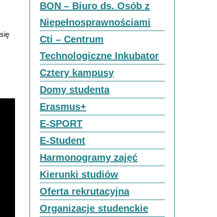
BON – Biuro ds. Osób z
Niepełnosprawnościami
się
Cti – Centrum
Technologiczne Inkubator
Cztery kampusy
Domy studenta
Erasmus+
E-SPORT
E-Student
Harmonogramy zajęć
Kierunki studiów
Oferta rekrutacyjna
Organizacje studenckie