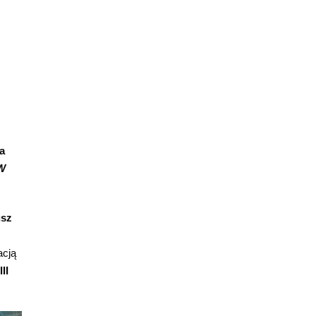
a
W
usz
acją
III