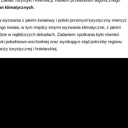
Zakład Turystyki i Rekreacji. Hasłem przewodnim tegorocznego
an klimatycznych
.
wyzwania z jakimi światowy i polski przemysł turystyczny mierzyć 
ego świata, w tym między innymi wyzwania klimatyczne, z jakimi
zie w najbliższych dekadach. Zadaniem spotkania było również
ski południowo-wschodniej oraz wynikające stąd potrzeby regionu
nży turystycznej i hotelarskiej.