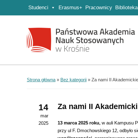
Studenci
Erasmus+
Pracownicy
Biblioteka
Strona główna
Przejdź do wyszukiwarki
Przejdź do menu głównego
Strona główna
»
Bez kategorii
»
Za nami II Akademicki
Za nami II Akademick
14
mar
13 marca 2025 roku,
w auli Kampusu P
2025
przy ul F. Dmochowskiego 12, odbyło s