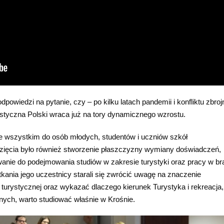
owiedzi na pytanie, czy – po kilku latach pandemii i konfliktu zbro
ystyczna Polski wraca już na tory dynamicznego wzrostu.
e wszystkim do osób młodych, studentów i uczniów szkół
ęcia było również stworzenie płaszczyzny wymiany doświadczeń,
wanie do podejmowania studiów w zakresie turystyki oraz pracy w b
otkania jego uczestnicy starali się zwrócić uwagę na znaczenie
turystycznej oraz wykazać dlaczego kierunek Turystyka i rekreacja,
ych, warto studiować właśnie w Krośnie.