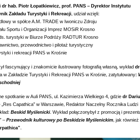
i
dr hab. Piotr Łopatkiewicz, prof. PANS – Dyrektor Instytutu
nik Zakładu Turystyki i Rekreacji
, udział wzięli:
ndlowy w spółce A.M. TRADE w Iwoniczu Zdroju
ału Sportu i Organizacji Imprez MOSiR Krosno
 ds. turystyki w Biurze Podróży RADTUR Krosno
awnictwo, przewodnictwo i pilotaż turystyczny
ystyki i rekreacji PANS w Krośnie
 fascynujący i znakomicie ilustrowany fotografią własną, wykład
dr
ta w Zakładzie Turystyki i Rekreacji PANS w Krośnie, zatytułowany
:
wschodniej
 spotkanie w Auli PANS, ul. Kazimierza Wielkiego 4, gdzie
dr Dari
e „Res Capathica” w Warszawie, Redaktor Naczelny Rocznika Ludzi
kład:
Beskid Myślenicki
. Wykład połączonybył z promocją i prezent
” –
Przewodnik kulturowy po Beskidzie Myślenickim
, jak również
rpathica”
.