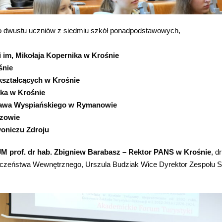
sko dwustu uczniów z siedmiu szkół ponadpodstawowych,
 im, Mikołaja Kopernika w Krośnie
śnie
kształcących w Krośnie
ika w Krośnie
sława Wyspiańskiego w Rymanowie
ozowie
oniczu Zdroju
JM prof. dr hab. Zbigniew Barabasz – Rektor PANS w Krośnie
, dr
eczeństwa Wewnętrznego, Urszula Budziak Wice Dyrektor Zespołu S