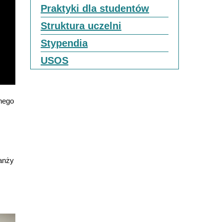
Praktyki dla studentów
Struktura uczelni
Stypendia
USOS
jnego
ranży