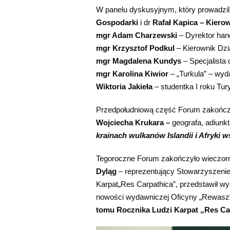
W panelu dyskusyjnym, który prowadzil
Gospodarki
i dr
Rafał Kapica – Kierow
mgr Adam Charzewski
– Dyrektor ha
mgr Krzysztof Podkul
– Kierownik Dzi
mgr Magdalena Kundys
– Specjalista
mgr Karolina Kiwior
– „Turkula” – wyd
Wiktoria Jakieła
– studentka I roku Tur
Przedpołudniową część Forum zakończył
Wojciecha Krukara
–
geografa, adiunk
krainach wulkanów Islandii i Afryki 
Tegoroczne Forum zakończyło wieczorne
Dyląg
– reprezentujący Stowarzyszeni
Karpat„Res Carpathica”, przedstawił wy
nowości wydawniczej Oficyny „Rewasz
tomu Rocznika Ludzi Karpat „Res Ca