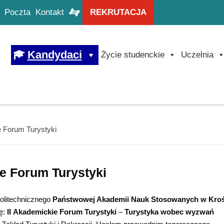
Poczta
Kontakt
REKRUTACJA
Kandydaci
Życie studenckie
Uczelnia
e Forum Turystyki
ie Forum Turystyki
olitechnicznego
Państwowej Akademii Nauk Stosowanych w Kro
ię:
II
Akademickie Forum Turystyki
–
Turystyka wobec wyzwań