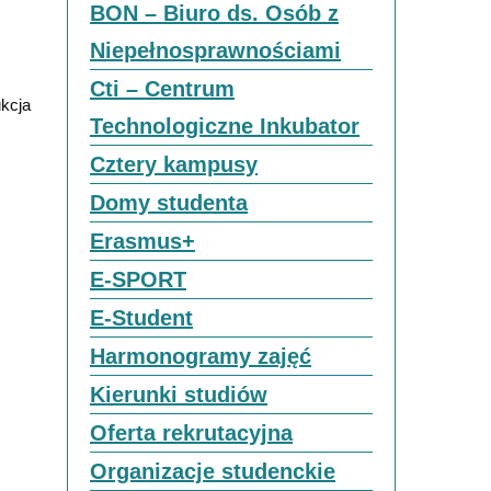
BON – Biuro ds. Osób z
Niepełnosprawnościami
Cti – Centrum
kcja
Technologiczne Inkubator
Cztery kampusy
Domy studenta
Erasmus+
E-SPORT
E-Student
Harmonogramy zajęć
Kierunki studiów
Oferta rekrutacyjna
Organizacje studenckie