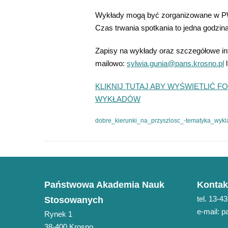
Wykłady mogą być zorganizowane w PW
Czas trwania spotkania to jedna godzina
Zapisy na wykłady oraz szczegółowe 
mailowo:
sylwia.gunia@pans.krosno.pl
KLIKNIJ TUTAJ ABY WYŚWIETLIĆ
WYKŁADÓW
dobre_kierunki_na_przyszlosc_-tematyka_wy
Państwowa Akademia Nauk
Kontak
tel. 13-4
Stosowanych
e-mail: 
Rynek 1
38-400 Krosno