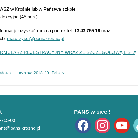
SZ w Krośnie lub w Państwa szkole.
 lekcyjna (45 min.).
informacje uzyskać można pod
nr tel. 13 43 755 18
oraz
lub
maturzysci@pans.krosno.pl
 FORMULARZ REJESTRACYJNY WRAZ ZE SZCZEGÓŁOWĄ LISTĄ
kladow_dla_uczniow_2018_19
Pobierz
t
PANS w sieci!
3-755-00
facebook
instagram
youtube
ti
pans@pans.krosno.pl