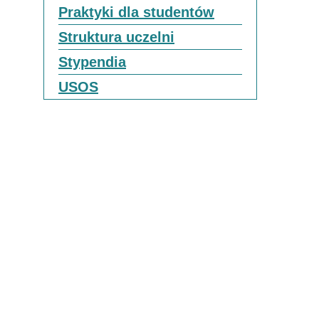
Praktyki dla studentów
Struktura uczelni
Stypendia
USOS