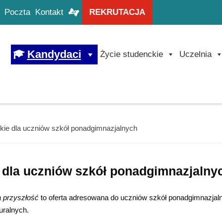
Poczta
Kontakt
REKRUTACJA
Kandydaci
Życie studenckie
Uczelnia
ie dla uczniów szkół ponadgimnazjalnych
dla uczniów szkół ponadgimnazjalny
a przyszłość
to oferta adresowana do uczniów szkół ponadgimnazjal
uralnych.