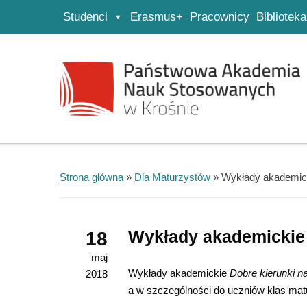
Studenci
Erasmus+
Pracownicy
Biblioteka
Strona główna
Przejdź do wyszukiwarki
Przejdź do menu głównego
Strona główna
»
Dla Maturzystów
»
Wykłady akademick
Wykłady akademickie 
18
maj
Wykłady akademickie
Dobre kierunki n
2018
a w szczególności do uczniów klas mat