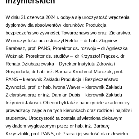
inżynierskich
W dniu 21 czerwca 2024 r. odbyła się uroczystość wręczenia
dyplomów dla absolwentów kierunków: Produkcja i
bezpieczeństwo żywności, Towaroznawstwo oraz Zielarstwo.
W uroczystości uczestniczył Rektor – dr hab. Zbigniew
Barabasz, prof. PANS, Prorektor ds. rozwoju – dr Agnieszka
Woźniak, Prorektor ds. studiów – dr Krzysztof Frączek, dr
Renata Dziubaszewska – Dyrektor Instytutu Zdrowia i
Gospodarki, dr hab. inż. Barbara Krochmal-Marczak, prof.
PANS – kierownik Zakładu Produkcja i Bezpieczeństwo
Żywności, prof. dr hab. Iwona Wawer – kierownik Zakładu
Zielarstwa oraz dr inż. Damian Dubis – kierownik Zakładu
Inżynierii Jakości. Obecni byli także nauczyciele akademiccy
prowadzący zajęcia na tych kierunkach oraz rodzice i najbliżsi
studentów. Uroczystość ta została uświetniona ciekawym
wykładem wygłoszonym przez dr hab. inż. Barbarę
Krzysztofik, prof. PANS, nt: Praca i jej wartość dla człowieka.