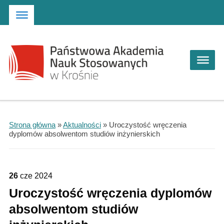
Strona główna
Przejdź do wyszukiwarki
Przejdź do menu głównego
Strona główna
»
Aktualności
»
Uroczystość wręczenia
dyplomów absolwentom studiów inżynierskich
26
cze
2024
Uroczystość wręczenia dyplomów
absolwentom studiów