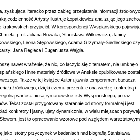
a, zyskująca literacko przez zabieg przeplatania informacji źródłowy
 codzienność Artysty ilustruje Łopatkiewicz analizując jego zach
o krakowskich przyjaciół. W korespondencji Wyspiańskiego pojawiają
miela, prof. Juliana Nowaka, Stanisława Witkiewicza, Janiny
jkowskiego, Leona Stępowskiego, Adama Grzymały-Siedleckiego czy
karzy: Jana Regieca i Eugeniusza Wajgla.
dnoszę nawet wrażenie, że nic, co łączyło się z tematem, nie umknęło
piańskiego i inne materiały źródłowe w Aneksie opublikowane zosta
wczego. Także w tej książce Autor ujawnia temperament badacza
ału źródłowego, dzięki czemu prezentuje ona wiedzę konkretną i
ególną wartość niosą rymanowskie listy Wyspiańskiego, po raz
w. Tekst został przygotowany starannie od strony formalnej i jest
kład konkretny i jasny, ujęty dynamicznie, w wielu miejscach porywa
a. Słowem, jest to opracowanie wzorowe pod względem warsztatowym
ę jako istotny przyczynek w badaniach nad biografią Stanisława