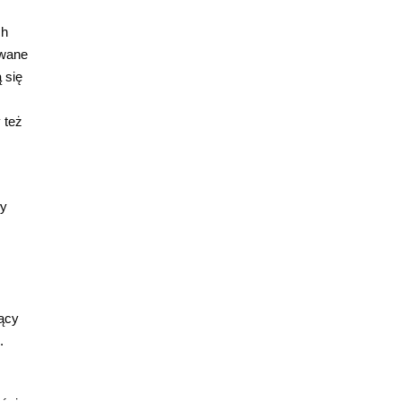
ch
owane
 się
 też
ły
jący
.