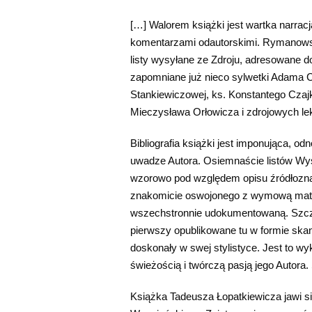
[…] Walorem książki jest wartka narracj
komentarzami odautorskimi. Rymanowską
listy wysyłane ze Zdroju, adresowane d
zapomniane już nieco sylwetki Adama Ch
Stankiewiczowej, ks. Konstantego Cza
Mieczysława Orłowicza i zdrojowych le
Bibliografia książki jest imponująca, o
uwadze Autora. Osiemnaście listów Wys
wzorowo pod względem opisu źródłozna
znakomicie oswojonego z wymową materi
wszechstronnie udokumen­towaną. Szcz
pierwszy opublikowane tu w formie skanó
doskonały w swej stylistyce. Jest to wy
świeżością i twórczą pasją jego Autor
Książka Tadeusza Łopatkiewicza jawi si