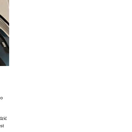
co
dzić
st