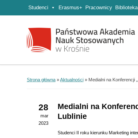
Studenci
Erasmus+
Pracownicy
Biblioteka
Strona główna
Przejdź do wyszukiwarki
Przejdź do menu głównego
Strona główna
»
Aktualności
»
Medialni na Konferencji
Medialni na Konferen
28
Lublinie
mar
2023
Studenci II roku kierunku Marketing in