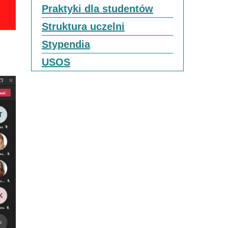
Praktyki dla studentów
Struktura uczelni
Stypendia
USOS