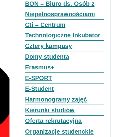
BON – Biuro ds. Osób z
Niepełnosprawnościami
Cti – Centrum
Technologiczne Inkubator
Cztery kampusy
Domy studenta
Erasmus+
E-SPORT
E-Student
Harmonogramy zajęć
Kierunki studiów
Oferta rekrutacyjna
Organizacje studenckie