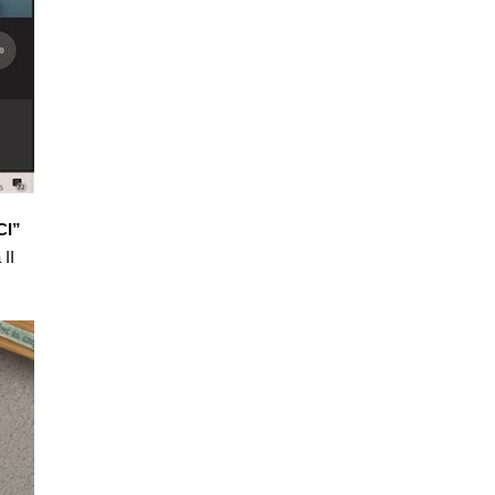
CI”
II