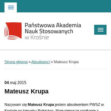
Strona główna
Przejdź do wyszukiwarki
Przejdź do menu głównego
Strona główna
»
Absolwenci
»
Mateusz Krupa
04
maj
2015
Mateusz Krupa
Nazywam się
Mateusz Krupa
jestem absolwentem PWSZ w
Krośnie na kierunku Rolnictwo. Moje pierwsze spotkanie z