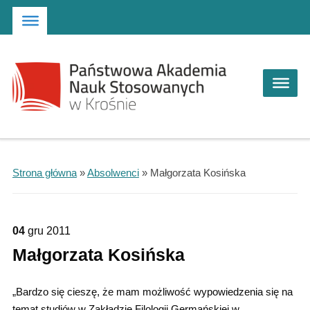
Strona główna
Przejdź do wyszukiwarki
Przejdź do menu głównego
Strona główna
»
Absolwenci
»
Małgorzata Kosińska
04
gru
2011
Małgorzata Kosińska
„Bardzo się cieszę, że mam możliwość wypowiedzenia się na
temat studiów w Zakładzie Filologii Germańskiej w