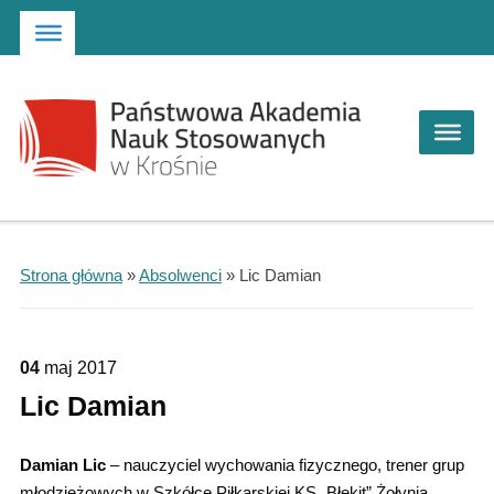
Strona główna
Przejdź do wyszukiwarki
Przejdź do menu głównego
Strona główna
»
Absolwenci
»
Lic Damian
04
maj
2017
Lic Damian
Damian Lic
– nauczyciel wychowania fizycznego, trener grup
młodzieżowych w Szkółce Piłkarskiej KS „Błękit” Żołynia,