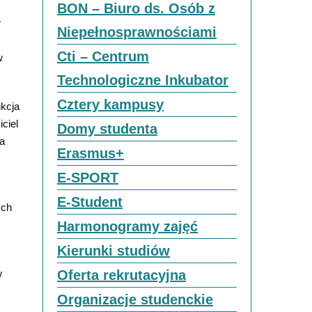
BON – Biuro ds. Osób z
w
Niepełnosprawnościami
Cti – Centrum
w
Technologiczne Inkubator
Cztery kampusy
ukcja
ciel
Domy studenta
ia
Erasmus+
E-SPORT
E-Student
ych
Harmonogramy zajęć
Kierunki studiów
w
Oferta rekrutacyjna
Organizacje studenckie