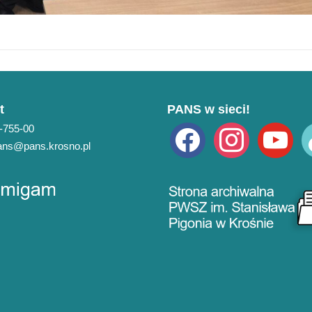
t
PANS w sieci!
3-755-00
facebook
instagram
youtube
ti
pans@pans.krosno.pl