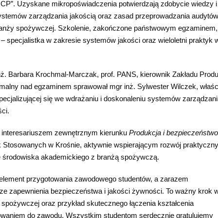
P”. Uzyskane mikropoświadczenia potwierdzają zdobycie wiedzy i
systemów zarządzania jakością oraz zasad przeprowadzania audytó
ranży spożywczej. Szkolenie, zakończone państwowym egzaminem,
specjalistka w zakresie systemów jakości oraz wieloletni praktyk 
inż. Barbara Krochmal-Marczak, prof. PANS, kierownik Zakładu Prod
malny nad egzaminem sprawował mgr inż. Sylwester Wilczek, właści
ecjalizującej się we wdrażaniu i doskonaleniu systemów zarządzan
ci.
eż interesariuszem zewnętrznym kierunku
Produkcja i bezpieczeństwo
 Stosowanych w Krośnie, aktywnie wspierającym rozwój praktyczn
ę środowiska akademickiego z branżą spożywczą.
 element przygotowania zawodowego studentów, a zarazem
rze zapewnienia bezpieczeństwa i jakości żywności. To ważny krok 
 spożywczej oraz przykład skutecznego łączenia kształcenia
owaniem do zawodu. Wszystkim studentom serdecznie gratulujemy