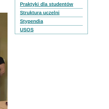
Praktyki dla studentów
Struktura uczelni
Stypendia
USOS