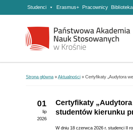
Studenci
Erasmus+
Pracownicy
Biblioteka
Strona główna
Przejdź do wyszukiwarki
Przejdź do menu głównego
Strona główna
»
Aktualności
»
Certyfikaty „Audytora 
Certyfikaty „Audytor
01
studentów kierunku p
lip
2026
W dniu 18 czerwca 2026 r. studenci II r