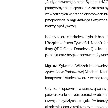
„Audytora wewnętrznego Systemu HACC
praktycznych umiejętności z zakresu 
wewnętrznych w przedsiębiorstwach b
przeprowadziła mgr Jadwiga Grzywacz – 
branży spożywczej.
Koordynatorem szkolenia była dr hab. 
i Bezpieczeństwo Żywności. Nadzór for
firmy QDG Grupa Doradcza Qualitas, sp
jakością oraz bezpieczeństwem żywnoś
Mgr inż. Sylwester Wilczek jest równi
żywności
w Państwowej Akademii Nauk
kompetencji studentów oraz współprac
Uzyskane uprawnienia stanowią cenny
potwierdzenie ich kompetencji w obsza
rozwoju przyszłych specjalistów branży
akademickiego z praktycznym przygot