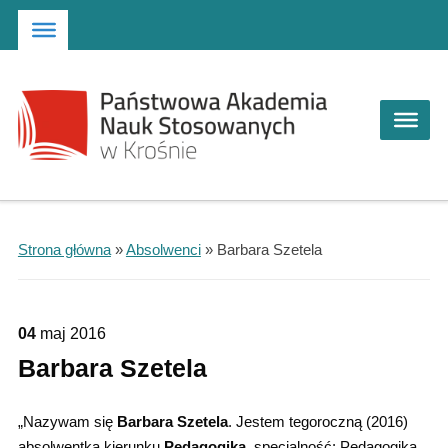
Strona główna
Przejdź do wyszukiwarki
Przejdź do menu głównego
Strona główna
»
Absolwenci
»
Barbara Szetela
04
maj
2016
Barbara Szetela
„Nazywam się
Barbara Szetela
. Jestem tegoroczną (2016)
absolwentką kierunku
Pedagogika
, specjalność: Pedagogika