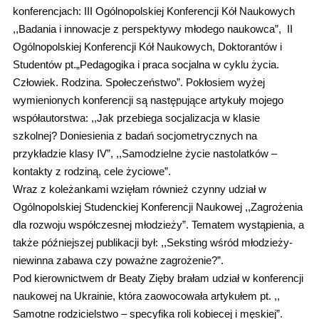
konferencjach: III Ogólnopolskiej Konferencji Kół Naukowych
,,Badania i innowacje z perspektywy młodego naukowca”, II
Ogólnopolskiej Konferencji Kół Naukowych, Doktorantów i
Studentów pt.„Pedagogika i praca socjalna w cyklu życia.
Człowiek. Rodzina. Społeczeństwo”. Pokłosiem wyżej
wymienionych konferencji są następujące artykuły mojego
współautorstwa: ,,Jak przebiega socjalizacja w klasie
szkolnej? Doniesienia z badań socjometrycznych na
przykładzie klasy IV”, ,,Samodzielne życie nastolatków –
kontakty z rodziną, cele życiowe”.
Wraz z koleżankami wzięłam również czynny udział w
Ogólnopolskiej Studenckiej Konferencji Naukowej ,,Zagrożenia
dla rozwoju współczesnej młodzieży”. Tematem wystąpienia, a
także późniejszej publikacji był: ,,Seksting wśród młodzieży-
niewinna zabawa czy poważne zagrożenie?”.
Pod kierownictwem dr Beaty Zięby brałam udział w konferencji
naukowej na Ukrainie, która zaowocowała artykułem pt. ,,
Samotne rodzicielstwo – specyfika roli kobiecej i męskiej”.