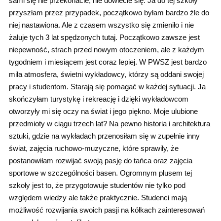
sami się nie przekonacie, nie dowiecie się. Ja do tej szkoły
przyszłam przez przypadek, początkowo byłam bardzo źle do
niej nastawiona. Ale z czasem wszystko się zmieniło i nie
żałuje tych 3 lat spędzonych tutaj. Początkowo zawsze jest
niepewność, strach przed nowym otoczeniem, ale z każdym
tygodniem i miesiącem jest coraz lepiej. W PWSZ jest bardzo
miła atmosfera, świetni wykładowcy, którzy są oddani swojej
pracy i studentom. Starają się pomagać w każdej sytuacji. Ja
skończyłam turystykę i rekreację i dzięki wykładowcom
otworzyły mi się oczy na świat i jego piękno. Moje ulubione
przedmioty w ciągu trzech lat? Na pewno historia i architektura
sztuki, gdzie na wykładach przenosiłam się w zupełnie inny
świat, zajęcia ruchowo-muzyczne, które sprawiły, że
postanowiłam rozwijać swoją pasję do tańca oraz zajęcia
sportowe w szczególności basen. Ogromnym plusem tej
szkoły jest to, że przygotowuje studentów nie tylko pod
względem wiedzy ale także praktycznie. Studenci mają
możliwość rozwijania swoich pasji na kółkach zainteresowań