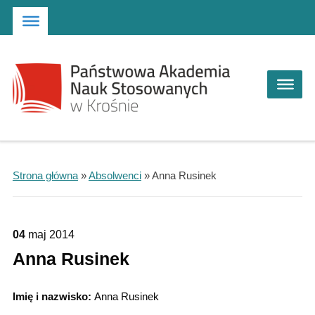
Strona główna
Przejdź do wyszukiwarki
Przejdź do menu głównego
Strona główna
»
Absolwenci
»
Anna Rusinek
04
maj
2014
Anna Rusinek
Imię i nazwisko:
Anna Rusinek