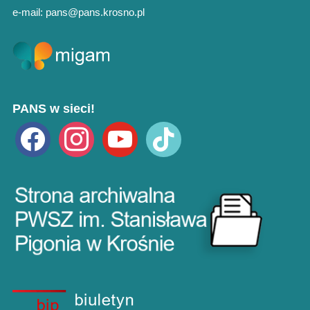
e-mail: pans@pans.krosno.pl
PANS w sieci!
facebook
instagram
youtube
tiktok