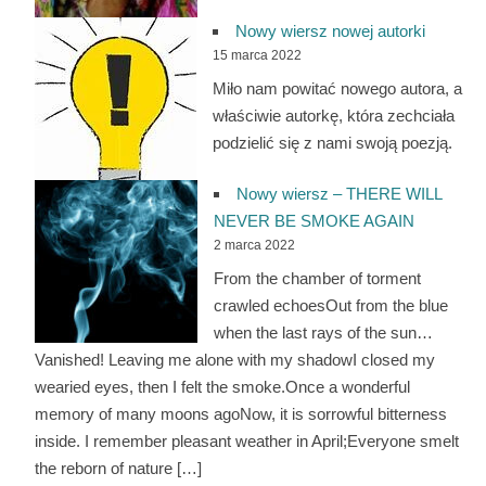
Nowy wiersz nowej autorki
15 marca 2022
Miło nam powitać nowego autora, a
właściwie autorkę, która zechciała
podzielić się z nami swoją poezją.
Nowy wiersz – THERE WILL
NEVER BE SMOKE AGAIN
2 marca 2022
From the chamber of torment
crawled echoesOut from the blue
when the last rays of the sun…
Vanished! Leaving me alone with my shadowI closed my
wearied eyes, then I felt the smoke.Once a wonderful
memory of many moons agoNow, it is sorrowful bitterness
inside. I remember pleasant weather in April;Everyone smelt
the reborn of nature […]