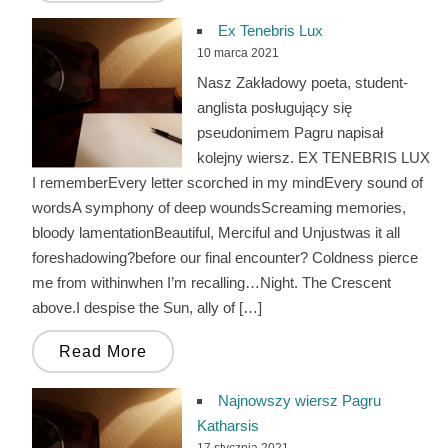
Ex Tenebris Lux
10 marca 2021
Nasz Zakładowy poeta, student-
anglista posługujący się
pseudonimem Pagru napisał
kolejny wiersz. EX TENEBRIS LUX
I rememberEvery letter scorched in my mindEvery sound of
wordsA symphony of deep woundsScreaming memories,
bloody lamentationBeautiful, Merciful and Unjustwas it all
foreshadowing?before our final encounter? Coldness pierce
me from withinwhen I’m recalling…Night. The Crescent
above.I despise the Sun, ally of […]
Read More
Najnowszy wiersz Pagru
Katharsis