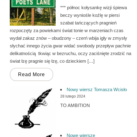
*** północ kołysankę wizji śpiewa
beczy wyniośle koźlę w piersi
szabat tańczących pragnień
rozpoczęty za powiekami świat tonie w marzeniach czas
wydał zakaz znów – obudzony – czerń wbija igły w zmysły
słychać innego życia gwar widać swobody przepływ pachnie
delikatnością tkwiąc w bezruchu, oczy zaciśnięte zrodzić na
świat łzę pragnie się łzę, co dzieckiem […]
Read More
Nowy wiersz Tomasza Wcisło
28 lutego 2024
TO AMBITION
Nowe wiersze