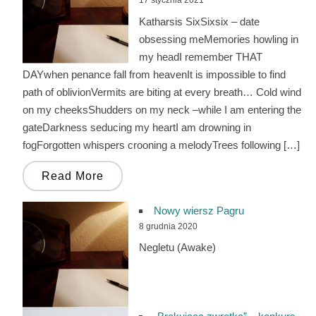
17 stycznia 2021
Katharsis SixSixsix – date
obsessing meMemories howling in
my headI remember THAT
DAYwhen penance fall from heavenIt is impossible to find
path of oblivionVermits are biting at every breath… Cold wind
on my cheeksShudders on my neck –while I am entering the
gateDarkness seducing my heartI am drowning in
fogForgotten whispers crooning a melodyTrees following […]
Read More
Nowy wiersz Pagru
8 grudnia 2020
Negletu (Awake)