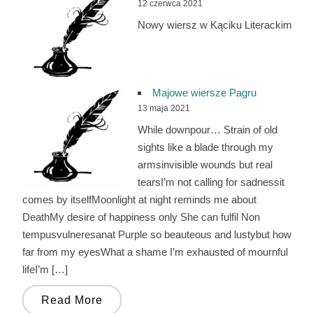
12 czerwca 2021
Nowy wiersz w Kąciku Literackim
Majowe wiersze Pagru
13 maja 2021
While downpour… Strain of old
sights like a blade through my
armsinvisible wounds but real
tearsI’m not calling for sadnessit
comes by itselfMoonlight at night reminds me about
DeathMy desire of happiness only She can fulfil Non
tempusvulneresanat Purple so beauteous and lustybut how
far from my eyesWhat a shame I’m exhausted of mournful
lifeI’m […]
Read More