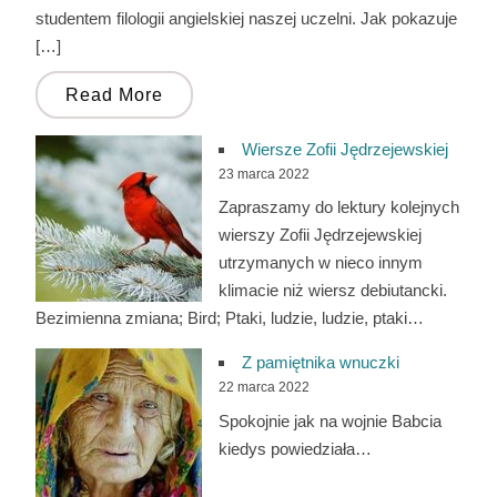
studentem filologii angielskiej naszej uczelni. Jak pokazuje
[…]
Read More
Wiersze Zofii Jędrzejewskiej
23 marca 2022
Zapraszamy do lektury kolejnych
wierszy Zofii Jędrzejewskiej
utrzymanych w nieco innym
klimacie niż wiersz debiutancki.
Bezimienna zmiana; Bird; Ptaki, ludzie, ludzie, ptaki…
Z pamiętnika wnuczki
22 marca 2022
Spokojnie jak na wojnie Babcia
kiedys powiedziała…