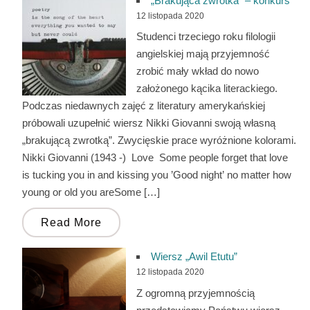
„Brakująca zwrotka” – konkurs
12 listopada 2020
Studenci trzeciego roku filologii
angielskiej mają przyjemność
zrobić mały wkład do nowo
założonego kącika literackiego.
Podczas niedawnych zajęć z literatury amerykańskiej
próbowali uzupełnić wiersz Nikki Giovanni swoją własną
„brakującą zwrotką”. Zwycięskie prace wyróżnione kolorami.
Nikki Giovanni (1943 -) Love Some people forget that love
is tucking you in and kissing you ’Good night’ no matter how
young or old you areSome […]
Read More
Wiersz „Awil Etutu”
12 listopada 2020
Z ogromną przyjemnością