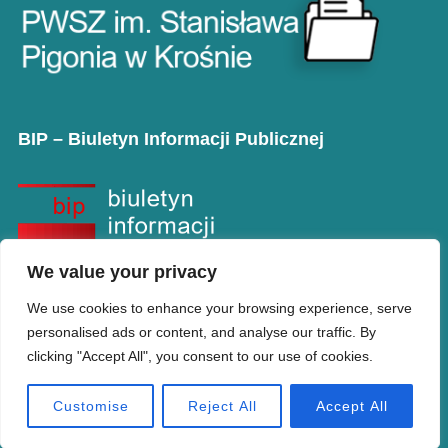
BIP – Biuletyn Informacji Publicznej
We value your privacy
We use cookies to enhance your browsing experience, serve
personalised ads or content, and analyse our traffic. By
clicking "Accept All", you consent to our use of cookies.
Copyright © PANS w Krośnie
Designed by
WPZOOM
Customise
Reject All
Accept All