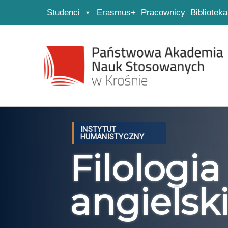
Studenci
Erasmus+
Pracownicy
Biblioteka
Strona główna
Przejdź do wyszukiwarki
Przejdź do menu głównego
INSTYTUT
HUMANISTYCZNY
Filologia
angielski