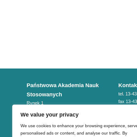
Państwowa Akademia Nauk
Kontak
tel. 13-4
Stosowanych
fax 13-4
Rynek 1
e-mail: 
38-400 Krosno
We value your privacy
NIP 684-21-75-051
We use cookies to enhance your browsing experience, serv
personalised ads or content, and analyse our traffic. By