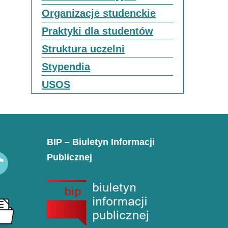
Organizacje studenckie
Praktyki dla studentów
Struktura uczelni
Stypendia
USOS
BIP – Biuletyn Informacji
Publicznej
k