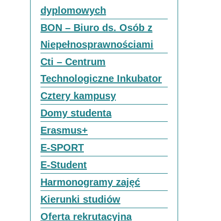
dyplomowych
BON – Biuro ds. Osób z
Niepełnosprawnościami
Cti – Centrum
Technologiczne Inkubator
Cztery kampusy
Domy studenta
Erasmus+
E-SPORT
E-Student
Harmonogramy zajęć
Kierunki studiów
Oferta rekrutacyjna