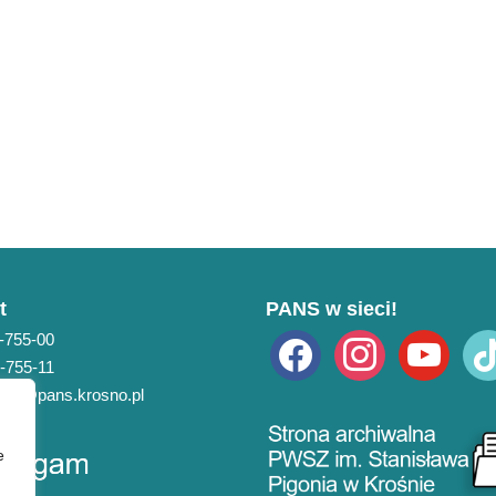
t
PANS w sieci!
3-755-00
facebook
instagram
youtube
tikto
3-755-11
pans@pans.krosno.pl
e