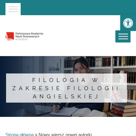
Strona główna
Przejdź do wyszukiwarki
Przejdź do menu głównego
Ot
FILOLOGIA W
ZAKRESIE FILOLOGII
ANGIELSKIEJ
Strona główna
»
Nowy wiersz nowej autorki