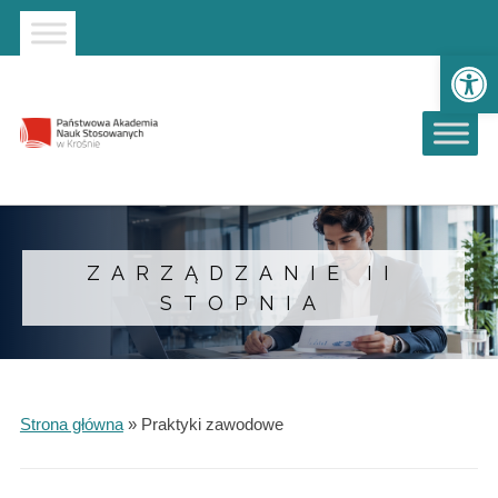
Strona główna
Przejdź do wyszukiwarki
Przejdź do menu głównego
Ot
ZARZĄDZANIE II
STOPNIA
Strona główna
»
Praktyki zawodowe