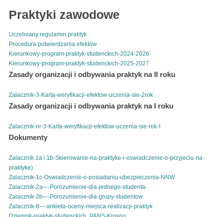
Praktyki zawodowe
Uczelniany regulamin praktyk
Pobierz
Procedura potwierdzania efektów
Pobierz
Kierunkowy-program-praktyk-studenckich-2024-2026
Pobierz
Kierunkowy-program-praktyk-studenckich-2025-2027
Pobierz
Zasady organizacji i odbywania praktyk na II roku
Zalacznik-3-Karta-weryfikacji-efektow-uczenia-sie-2rok
Pobierz
Zasady organizacji i odbywania praktyk na I roku
Zalacznik-nr-3-Karta-weryfikacji-efektow-uczenia-sie-rok-I
Pobierz
Dokumenty
Zalacznik 1a i 1b-Skierowanie-na-praktyke-i-oswiadczenie-o-przyjeciu-na-
praktyke)
Pobierz
Zalacznik-1c-Oswiadczenie-o-posiadaniu-ubezpieczenia-NNW
Pobierz
Zalacznik-2a-–-Porozumienie-dla-jednego-studenta-
Pobierz
Zalacznik-2b-–-Porozumienie-dla-grupy-studentow
Pobierz
Zalacznik-8-–-ankieta-oceny-miejsca-realizacji-praktyk
Pobierz
Dziennik-praktyk-studenckich_PANS-Krosno
Pobierz