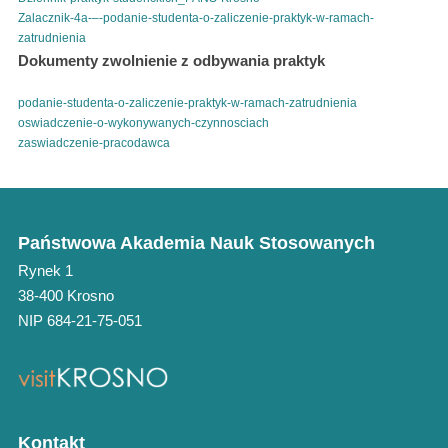
Zalacznik-4a-–-podanie-studenta-o-zaliczenie-praktyk-w-ramach-
zatrudnienia
Pobierz
Dokumenty zwolnienie z odbywania praktyk
podanie-studenta-o-zaliczenie-praktyk-w-ramach-zatrudnienia
Pobierz
oswiadczenie-o-wykonywanych-czynnosciach
Pobierz
zaswiadczenie-pracodawca
Pobierz
Państwowa Akademia Nauk Stosowanych
Rynek 1
38-400 Krosno
NIP 684-21-75-051
Kontakt