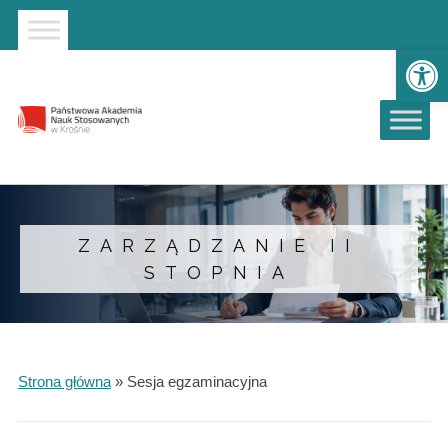
Strona główna
Przejdź do wyszukiwarki
Przejdź do menu głównego
Ot
ZARZĄDZANIE II
STOPNIA
Strona główna
»
Sesja egzaminacyjna