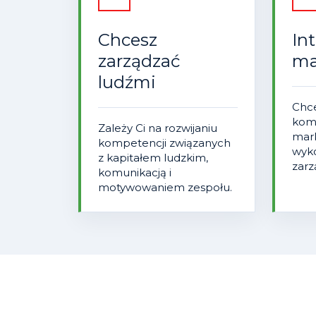
Chcesz
In
zarządzać
ma
ludźmi
Chc
komu
Zależy Ci na rozwijaniu
mar
kompetencji związanych
wyko
z kapitałem ludzkim,
zarz
komunikacją i
motywowaniem zespołu.