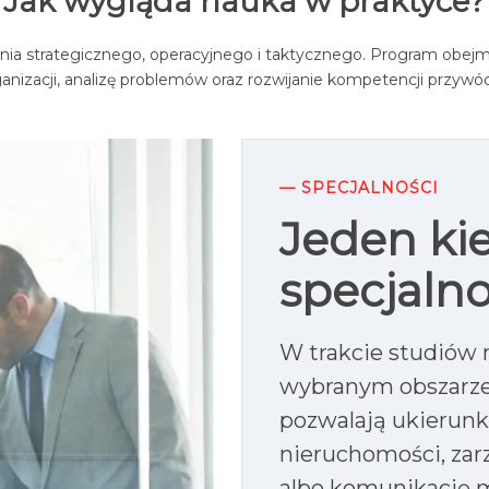
Jak wygląda nauka w praktyce?
zania strategicznego, operacyjnego i taktycznego. Program obe
anizacji, analizę problemów oraz rozwijanie kompetencji przywó
— SPECJALNOŚCI
Jeden kie
specjalno
W trakcie studiów 
wybranym obszarze 
pozwalają ukierunk
nieruchomości, zar
albo komunikację 