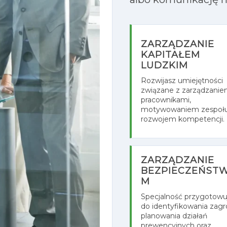
ZARZĄDZANIE
KAPITAŁEM
LUDZKIM
Rozwijasz umiejętności
związane z zarządzani
pracownikami,
motywowaniem zespołu
rozwojem kompetencji.
ZARZĄDZANIE
BEZPIECZEŃST
M
Specjalność przygotowu
do identyfikowania zagr
planowania działań
prewencyjnych oraz