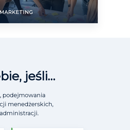
MARKETING
ie, jeśli…
go, podejmowania
ncji menedżerskich,
administracji.