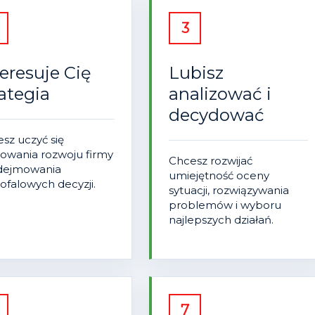
3
teresuje Cię
Lubisz
rategia
analizować i
decydować
sz uczyć się
owania rozwoju firmy
Chcesz rozwijać
odejmowania
umiejętność oceny
ofalowych decyzji.
sytuacji, rozwiązywania
problemów i wyboru
najlepszych działań.
7