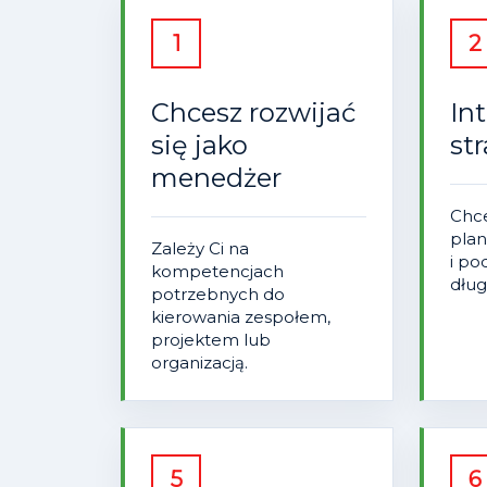
1
2
Chcesz rozwijać
In
się jako
st
menedżer
Chce
plan
Zależy Ci na
i p
kompetencjach
dług
potrzebnych do
kierowania zespołem,
projektem lub
organizacją.
5
6