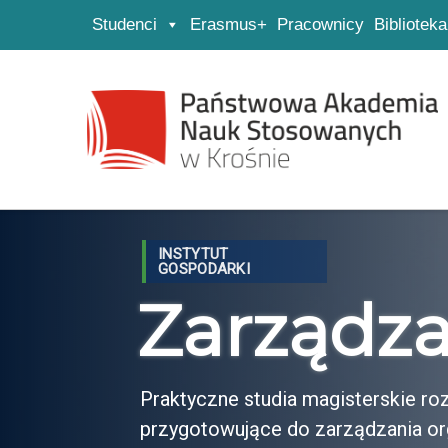
Studenci
Erasmus+
Pracownicy
Biblioteka
Strona główna
Przejdź do wyszukiwarki
Przejdź do menu głównego
INSTYTUT
GOSPODARKI
Zarządza
Praktyczne studia magisterskie ro
przygotowujące do zarządzania org