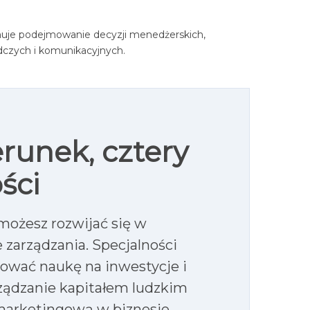
jmuje podejmowanie decyzji menedżerskich,
dczych i komunikacyjnych.
runek, cztery
ści
możesz rozwijać się w
zarządzania. Specjalności
ować naukę na inwestycje i
ządzanie kapitałem ludzkim
marketingową w biznesie.