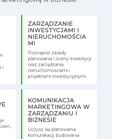
ZARZĄDZANIE
INWESTYCJAMI I
NIERUCHOMOŚCIA
MI
Poznajesz zasady
em
planowania i oceny inwestycji
oraz zarządzania
 i
nieruchomościami i
projektami inwestycyjnymi.
KOMUNIKACJA
WE
MARKETINGOWA W
ZARZĄDZANIU I
BIZNESIE
je
ożeń,
Uczysz się planowania
komunikacji, budowania