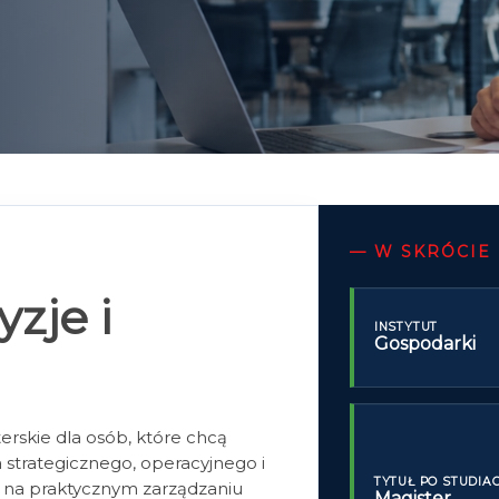
—
W SKRÓCIE
yzje i
INSTYTUT
Gospodarki
terskie dla osób, które chcą
 strategicznego, operacyjnego i
TYTUŁ PO STUDIA
ę na praktycznym zarządzaniu
Magister