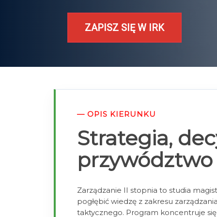
ZAPISZ SIĘ W IRK
— OPIS KIERUNKU
Strategia, dec
przywództwo
Zarządzanie II stopnia to studia magis
pogłębić wiedzę z zakresu zarządzania
taktycznego. Program koncentruje si