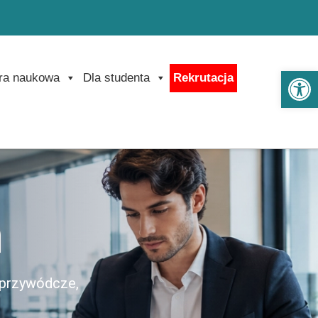
Ot
ra naukowa
Dla studenta
Rekrutacja
a
i przywódcze,