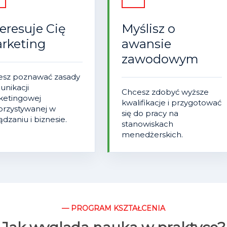
teresuje Cię
Myślisz o
rketing
awansie
zawodowym
esz poznawać zasady
nikacji
Chcesz zdobyć wyższe
ketingowej
kwalifikacje i przygotować
rzystywanej w
się do pracy na
ądzaniu i biznesie.
stanowiskach
menedżerskich.
— PROGRAM KSZTAŁCENIA