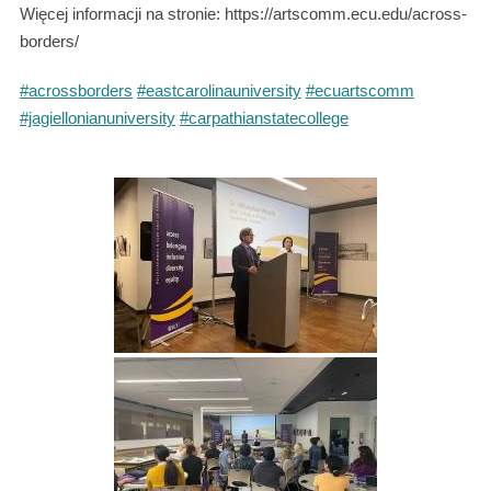
Więcej informacji na stronie: https://artscomm.ecu.edu/across-
borders/
#acrossborders
#eastcarolinauniversity
#ecuartscomm
#jagiellonianuniversity
#carpathianstatecollege