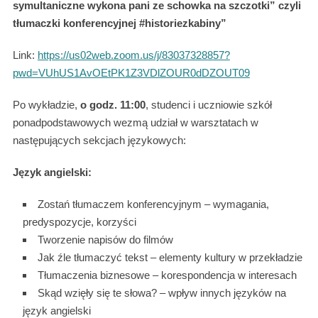
symultaniczne wykona pani ze schowka na szczotki” czyli
tłumaczki konferencyjnej #historiezkabiny”
Link:
https://us02web.zoom.us/j/83037328857?
pwd=VUhUS1AvOEtPK1Z3VDlZOUR0dDZOUT09
Po wykładzie,
o godz. 11:00
, studenci i uczniowie szkół
ponadpodstawowych wezmą udział w warsztatach w
następujących sekcjach językowych:
Język angielski:
Zostań tłumaczem konferencyjnym – wymagania,
predyspozycje, korzyści
Tworzenie napisów do filmów
Jak źle tłumaczyć tekst – elementy kultury w przekładzie
Tłumaczenia biznesowe – korespondencja w interesach
Skąd wzięły się te słowa? – wpływ innych języków na
język angielski