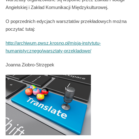
Angielskiej i Zakład Komunikacji Międzykulturowej.
O poprzednich edycjach warsztatów przekładowych można
poczytać tutaj:
http://archiwum.pwsz.krosno.pl/misja-instytutu-
humanistycznego/warsztaty-przekladowe/
Joanna Ziobro-Strzępek