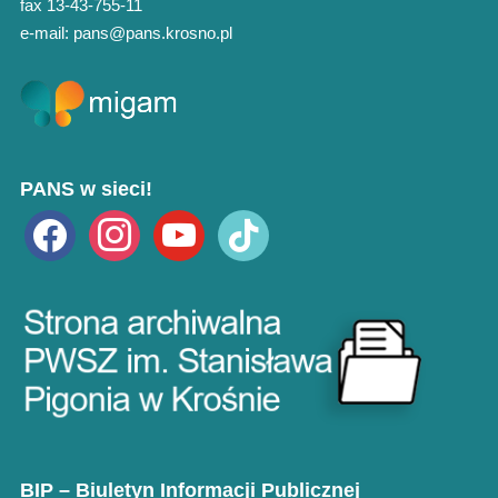
fax 13-43-755-11
e-mail: pans@pans.krosno.pl
PANS w sieci!
facebook
instagram
youtube
tiktok
BIP – Biuletyn Informacji Publicznej