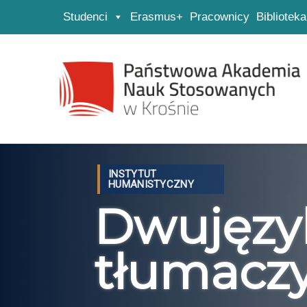
Studenci
Erasmus+
Pracownicy
Biblioteka
Strona główna
Przejdź do wyszukiwarki
Przejdź do menu głównego
INSTYTUT
HUMANISTYCZNY
Dwujęzyk
tłumacz