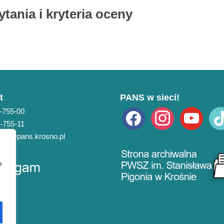
ania i kryteria oceny
bierz
t
PANS w sieci!
3-755-00
facebook
instagram
youtube
tikto
3-755-11
pans@pans.krosno.pl
e