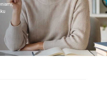
eniami,
sku