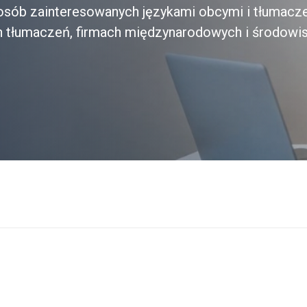
a osób zainteresowanych językami obcymi i tłumacz
h tłumaczeń, firmach międzynarodowych i środowi