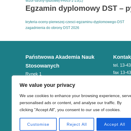
Wzor-strony-tytulowej-PANS-1-23(1)
Pobierz
Egzamin dyplomowy DST – pyt
kryteria-oceny-pierwszej-czesci-egzaminu-dyplomowego-DST
Po
zagadnienia do obrony DST 2026
Pobierz
Państwowa Akademia Nauk
Kontak
tel. 13-4
Stosowanych
fax 13-4
Rynek 1
e-mail: 
38-400 Krosno
We value your privacy
NIP 684-21-75-051
We use cookies to enhance your browsing experience, serv
personalised ads or content, and analyse our traffic. By
clicking "Accept All", you consent to our use of cookies.
Customise
Reject All
Accept All