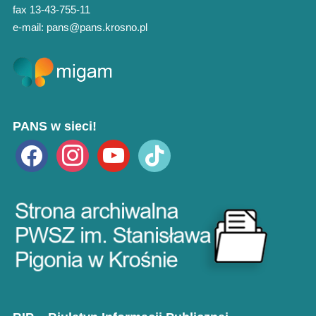
fax 13-43-755-11
e-mail: pans@pans.krosno.pl
PANS w sieci!
facebook
instagram
youtube
tiktok