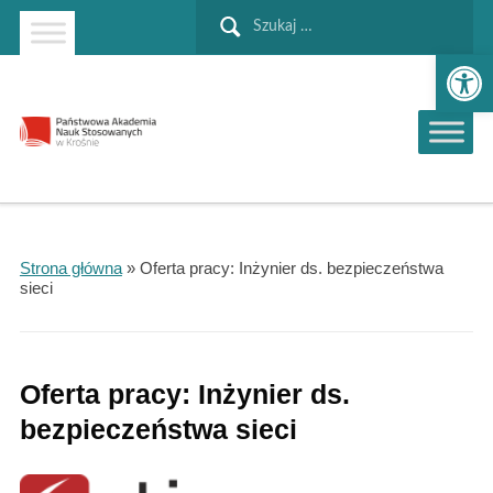
Szukaj:
Strona główna
Przejdź do wyszukiwarki
Przejdź do menu głównego
Ot
Strona główna
»
Oferta pracy: Inżynier ds. bezpieczeństwa
sieci
Oferta pracy: Inżynier ds.
bezpieczeństwa sieci