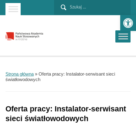
Szukaj:
Strona główna
Przejdź do wyszukiwarki
Przejdź do menu głównego
Ot
Strona główna
»
Oferta pracy: Instalator-serwisant sieci
światłowodowych
Oferta pracy: Instalator-serwisant
sieci światłowodowych