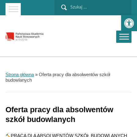
Szukaj:
Strona główna
Przejdź do wyszukiwarki
Przejdź do menu głównego
Ot
Strona główna
»
Oferta pracy dla absolwentów szkół
budowlanych
Oferta pracy dla absolwentów
szkół budowlanych
PRACA DLA ABSOLWENTÓW SZKÓŁ BUDOWLANYCH