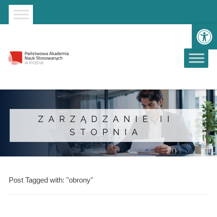
Strona główna
Przejdź do wyszukiwarki
Przejdź do menu głównego
Ot
ZARZĄDZANIE II
STOPNIA
Post Tagged with: "obrony"