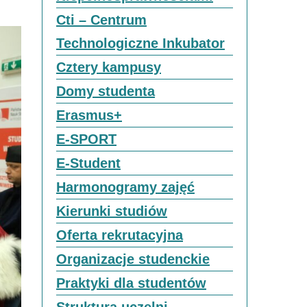
Cti – Centrum
Technologiczne Inkubator
Cztery kampusy
Domy studenta
Erasmus+
E-SPORT
E-Student
Harmonogramy zajęć
Kierunki studiów
Oferta rekrutacyjna
Organizacje studenckie
Praktyki dla studentów