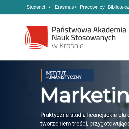
Studenci
Erasmus+
Pracownicy
Biblioteka
Strona główna
Przejdź do wyszukiwarki
Przejdź do menu głównego
INSTYTUT
HUMANISTYCZNY
Marketin
Praktyczne studia licencjackie dl
tworzeniem treści, przygotowujące