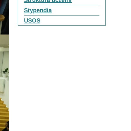
Struktura uczelni
Stypendia
USOS