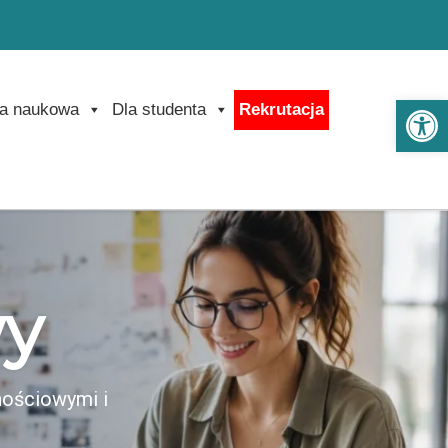
Ot
a naukowa
Dla studenta
Rekrutacja
wy
nościowymi i