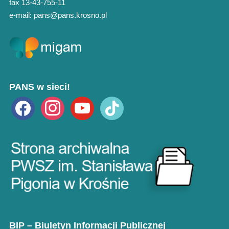
fax 13-43-755-11
e-mail: pans@pans.krosno.pl
PANS w sieci!
facebook
instagram
youtube
tiktok
BIP – Biuletyn Informacji Publicznej