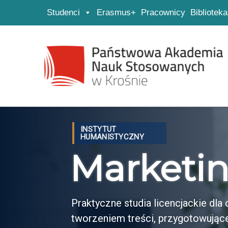
Studenci
Erasmus+
Pracownicy
Biblioteka
Strona główna
Przejdź do wyszukiwarki
Przejdź do menu głównego
INSTYTUT
HUMANISTYCZNY
Marketin
Praktyczne studia licencjackie dl
tworzeniem treści, przygotowujące