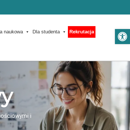
Ot
a naukowa
Dla studenta
Rekrutacja
wy
nościowymi i