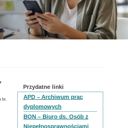
Y
Przydatne linki
APD – Archiwum prac
 br.
dyplomowych
BON – Biuro ds. Osób z
Niepełnosprawnościami