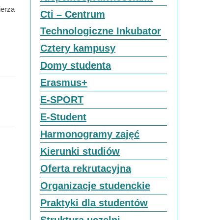
ierza
Cti – Centrum
Technologiczne Inkubator
Cztery kampusy
Domy studenta
Erasmus+
E-SPORT
E-Student
Harmonogramy zajęć
Kierunki studiów
Oferta rekrutacyjna
Organizacje studenckie
Praktyki dla studentów