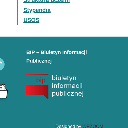
Struktura uczelni
Stypendia
USOS
BIP – Biuletyn Informacji
Publicznej
k
Designed by
WPZOOM