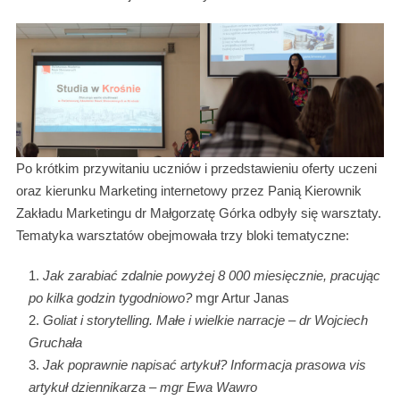
Po krótkim przywitaniu uczniów i przedstawieniu oferty uczeni
oraz kierunku Marketing internetowy przez Panią Kierownik
Zakładu Marketingu dr Małgorzatę Górka odbyły się warsztaty.
Tematyka warsztatów obejmowała trzy bloki tematyczne:
Jak zarabia
ć zdalnie powy
żej 8 000 miesi
ęcznie, pracuj
ąc
po kilka godzin tygodniowo?
mgr Artur Janas
Goliat i storytelling. Małe i wielkie narracje – dr Wojciech
Gruchała
Jak poprawnie napisać artykuł? Informacja prasowa vis
artykuł dziennikarza – mgr Ewa Wawro