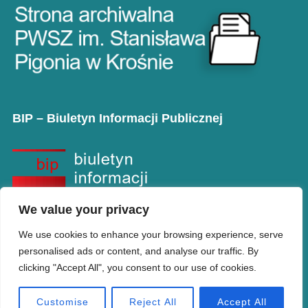
BIP – Biuletyn Informacji Publicznej
We value your privacy
We use cookies to enhance your browsing experience, serve
personalised ads or content, and analyse our traffic. By
clicking "Accept All", you consent to our use of cookies.
Copyright © PANS w Krośnie
Designed by
WPZOOM
Customise
Reject All
Accept All