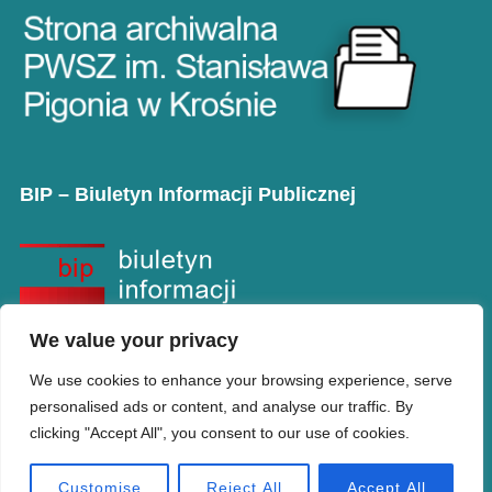
BIP – Biuletyn Informacji Publicznej
We value your privacy
We use cookies to enhance your browsing experience, serve
personalised ads or content, and analyse our traffic. By
clicking "Accept All", you consent to our use of cookies.
Copyright © PANS w Krośnie
Designed by
WPZOOM
Customise
Reject All
Accept All