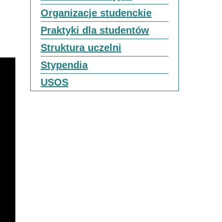
Organizacje studenckie
Praktyki dla studentów
Struktura uczelni
Stypendia
USOS