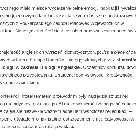
znego miało miejsce wydarzenie pełne emocji, inspiracji i rywalizac
rsem językowym
dla młodzieży starszych klas szkół podstawowyc
cznych z Podkarpackiego Zespołu Placówek Wojewódzkich w
kacji Nauczycieli w Krośnie z udziałem pracowników i studentów 
 znajomość angielskich wyrażeń idiomatycznych, pt „
It’s a piece of c
nych w formie Escape Roomów i stacji językowych przez
student
ilologii w zakresie Filologii Angielskiej
. Uczestnicy konkursu dowi
 i świetnego przygotowania, a studenci pomysłowości, kreatywności i
yk nauczycielskich.
konferencji, której tematem przewodnim były narzędzia sztucznej
ca metodyczny, pokazała jak AI może wspierać i wzbogacać naucza
A
zajęła się niezwykle ważnym aspektem współczesnej edukacji –
pienie uświadomiło, jak istotne jest zrozumienie neuroatypowości w
na proces nauczania i relacje w klasie.