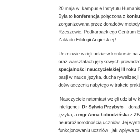
20 maja w kampusie Instytutu Humanistyc
Była to
konferencja
połączona z
konku
zorganizowana przez doradców metody
Rzeszowie, Podkarpackiego Centrum Edu
Zakładu Filologii Angielskiej !
Uczniowie wzięli udział w konkursie na
oraz warsztatach językowych prowadzo
specjalności nauczycielskiej III roku
F
pasji w nauce języka, ducha rywalizacji
doświadczenia nabytego w trakcie prakt
Nauczyciele natomiast wzięli udział w 
inteligencji.
Dr Sylwia Przybyło
– dorad
języka, a
mgr Anna Łobodzińska
z
ZF
neuroróżnorodnością uczniów. Jej wystą
funkcjonowaniu uczniów i jak wpływa to 