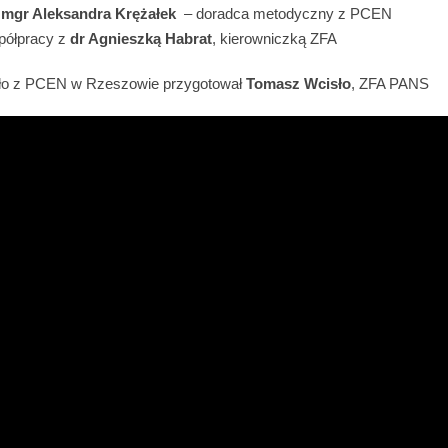
ę
mgr Aleksandra Krężałek
– doradca metodyczny z PCEN
półpracy z
dr Agnieszką Habrat
, kierowniczką ZFA
było z PCEN w Rzeszowie przygotował
Tomasz Wcisło
, ZFA PANS