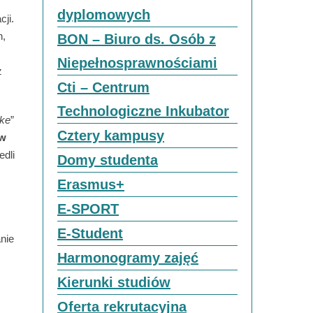
dyplomowych
ji.
h,
BON – Biuro ds. Osób z
Niepełnosprawnościami
z
Cti – Centrum
Technologiczne Inkubator
ake
”
Cztery kampusy
ów
edli
Domy studenta
Erasmus+
E-SPORT
E-Student
nie
Harmonogramy zajęć
Kierunki studiów
Oferta rekrutacyjna