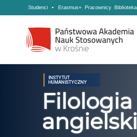
Studenci
Erasmus+
Pracownicy
Biblioteka
Strona główna
Przejdź do wyszukiwarki
Przejdź do menu głównego
INSTYTUT
HUMANISTYCZNY
Filologia
angielski