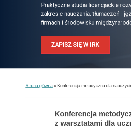
Praktyczne studia licencjackie ro
zakresie nauczania, tłumaczeń i ję
firmach i środowisku międzynaro
ZAPISZ SIĘ W IRK
Strona główna
»
Konferencja metodyczna dla nauczycie
Konferencja metodycz
z warsztatami dla uc