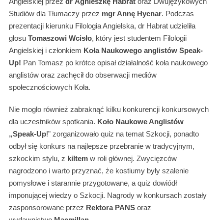
Angielskiej przez
dr
Agnieszkę Habrat
oraz Dwujęzykowych
Studiów dla Tłumaczy przez
mgr Annę Hycnar
. Podczas
prezentacji kierunku Filologia Angielska, dr Habrat udzieliła
głosu
Tomaszowi Wcisło
, który jest studentem Filologii
Angielskiej i członkiem
Koła Naukowego anglistów Speak-
Up!
Pan Tomasz po krótce opisał działalność koła naukowego
anglistów oraz zachęcił do obserwacji mediów
społecznościowych Koła.
Nie mogło również zabraknąć kilku konkurencji konkursowych
dla uczestników spotkania.
Koło Naukowe Anglistów
„Speak-Up
!” zorganizowało quiz na temat Szkocji, ponadto
odbył się konkurs na najlepsze przebranie w tradycyjnym,
szkockim stylu, z
kiltem
w roli głównej. Zwycięzców
nagrodzono i warto przyznać, że kostiumy były szalenie
pomysłowe i starannie przygotowane, a quiz dowiódł
imponującej wiedzy o Szkocji. Nagrody w konkursach zostały
zasponsorowane przez
Rektora PANS
oraz
wydawnictwo
Macmillan
.