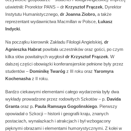
uświetnili: Prorektor PANS – dr
Krzysztof Frączek
, Dyrektor
Instytutu Humanistycznego,
dr Joanna Ziobro,
a także
reprezentant wydawnictwa Macmillan w Polsce,
Łukasz
Indycki
.
Na początku kierownik Zakładu Filologii Angielskiej,
dr
Agnieszka Habrat
powitała uczestników oraz gości, po czym
kilka słów powitalnych wygłosił
dr Krzysztof Frączek
. W
dalszej części obowiązki konferansjerskie pełnione były przez
studentów –
Dominikę Twaróg
z III roku oraz
Yaromyra
Kochenasha
z II roku.
Bardzo ciekawymi elementami całego wydarzenia były dwa
wykłady prowadzone przez rodowitych Szkotów – p.
Davida
Granta
oraz p
. Paula Ramsaya Gogolinskiego
. Pierwszy
opowiadał o Szkocji – historii i geografii kraju, znanych
postaciach, wynalazkach i atrakcjach i był wzbogacony
pięknymi obrazami i elementami humorystycznymi. Z kolei w