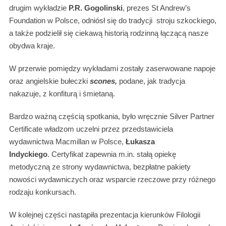
drugim wykładzie
P.R. Gogolinski
, prezes St Andrew’s
Foundation w Polsce, odniósł się do tradycji stroju szkockiego,
a także podzielił się ciekawą historią rodzinną łączącą nasze
obydwa kraje.
W przerwie pomiędzy wykładami zostały zaserwowane napoje
oraz angielskie bułeczki
scones,
podane, jak tradycja
nakazuje, z konfiturą i śmietaną.
Bardzo ważną częścią spotkania, było wręcznie Silver Partner
Certificate władzom uczelni przez przedstawiciela
wydawnictwa Macmillan w Polsce,
Łukasza
Indyckiego
. Certyfikat zapewnia m.in. stałą opiekę
metodyczną ze strony wydawnictwa, bezpłatne pakiety
nowości wydawniczych oraz wsparcie rzeczowe przy różnego
rodzaju konkursach.
W kolejnej części nastąpiła prezentacja kierunków Filologii