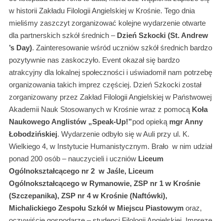
w historii Zakładu Filologii Angielskiej w Krośnie. Tego dnia
mieliśmy zaszczyt zorganizować kolejne wydarzenie otwarte
dla partnerskich szkół średnich –
Dzień Szkocki (St. Andrew
’s Day)
. Zainteresowanie wśród uczniów szkół średnich bardzo
pozytywnie nas zaskoczyło. Event okazał się bardzo
atrakcyjny dla lokalnej społeczności i uświadomił nam potrzebę
organizowania takich imprez częściej. Dzień Szkocki został
zorganizowany przez Zakład Filologii Angielskiej w Państwowej
Akademii Nauk Stosowanych w Krośnie wraz z pomocą
Koła
Naukowego Anglistów „Speak-Up!”
pod opieką
mgr Anny
Łobodzińskiej
. Wydarzenie odbyło się w Auli przy ul. K.
Wielkiego 4, w Instytucie Humanistycznym. Brało w nim udział
ponad 200 osób – nauczycieli i uczniów
Liceum
Ogólnokształcącego nr 2 w Jaśle, Liceum
Ogólnokształcącego w Rymanowie, ZSP nr 1 w Krośnie
(Szczepanika), ZSP nr 4 w Krośnie (Naftówki),
Michalickiego Zespołu Szkół w Miejscu Piastowym
oraz,
oczywiście gospodarze – studenci Filologii Angielskiej. Imprezę