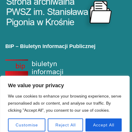
BIP – Biuletyn Informacji Publicznej
We value your privacy
We use cookies to enhance your browsing experience, serve
personalised ads or content, and analyse our traffic. By
clicking "Accept All", you consent to our use of cookies.
Copyright © PANS w Krośnie
Designed by
WPZOOM
Customise
Reject All
Accept All