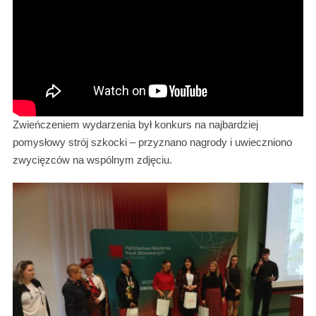
Zwieńczeniem wydarzenia był konkurs na najbardziej
pomysłowy strój szkocki – przyznano nagrody i uwieczniono
zwycięzców na wspólnym zdjęciu.