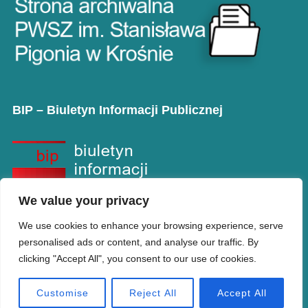
BIP – Biuletyn Informacji Publicznej
We value your privacy
We use cookies to enhance your browsing experience, serve
personalised ads or content, and analyse our traffic. By
clicking "Accept All", you consent to our use of cookies.
Copyright © PANS w Krośnie
Designed by
WPZOOM
Customise
Reject All
Accept All