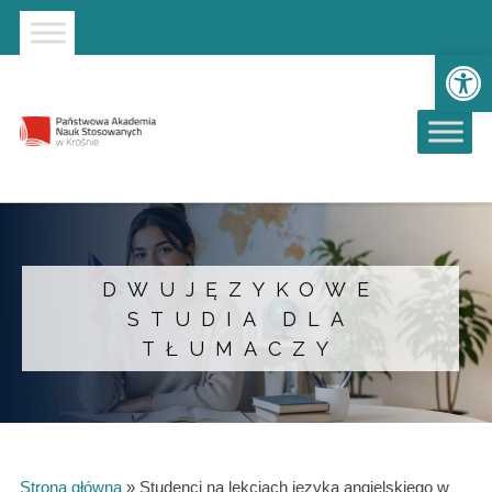
Strona główna
Przejdź do wyszukiwarki
Przejdź do menu głównego
Ot
DWUJĘZYKOWE
STUDIA DLA
TŁUMACZY
Strona główna
»
Studenci na lekcjach języka angielskiego w