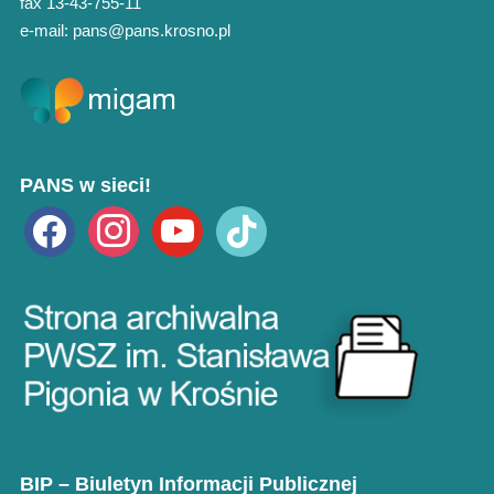
fax 13-43-755-11
e-mail: pans@pans.krosno.pl
PANS w sieci!
facebook
instagram
youtube
tiktok
BIP – Biuletyn Informacji Publicznej