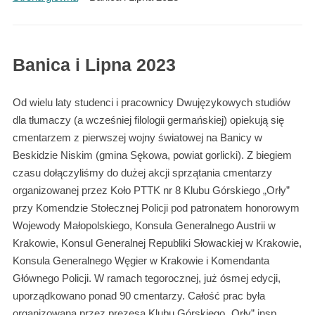
Banica i Lipna 2023
Od wielu laty studenci i pracownicy Dwujęzykowych studiów
dla tłumaczy (a wcześniej filologii germańskiej) opiekują się
cmentarzem z pierwszej wojny światowej na Banicy w
Beskidzie Niskim (gmina Sękowa, powiat gorlicki). Z biegiem
czasu dołączyliśmy do dużej akcji sprzątania cmentarzy
organizowanej przez Koło PTTK nr 8 Klubu Górskiego „Orły”
przy Komendzie Stołecznej Policji pod patronatem honorowym
Wojewody Małopolskiego, Konsula Generalnego Austrii w
Krakowie, Konsul Generalnej Republiki Słowackiej w Krakowie,
Konsula Generalnego Węgier w Krakowie i Komendanta
Głównego Policji. W ramach tegorocznej, już ósmej edycji,
uporządkowano ponad 90 cmentarzy. Całość prac była
organizowana przez prezesa Klubu Górskiego „Orły” insp.