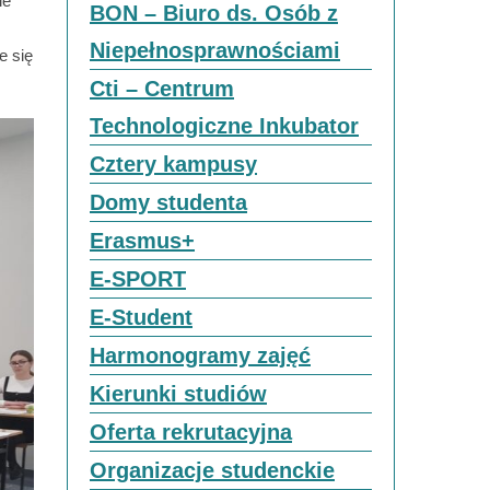
ie
BON – Biuro ds. Osób z
Niepełnosprawnościami
e się
Cti – Centrum
Technologiczne Inkubator
Cztery kampusy
Domy studenta
Erasmus+
E-SPORT
E-Student
Harmonogramy zajęć
Kierunki studiów
Oferta rekrutacyjna
Organizacje studenckie