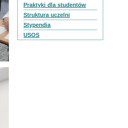
Praktyki dla studentów
Struktura uczelni
Stypendia
USOS