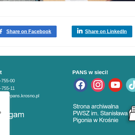
Share on Facebook
Share on LinkedIn
t
PANS w sieci!
3-755-00
facebook
instagram
youtube
tikto
3-755-11
pans@pans.krosno.pl
e