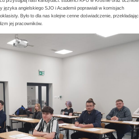
cu przystąpią nasi kandydaci: studenci KPU w Krośnie oraz uczniow
 języka angielskiego SJO i Academii poprawiali w komisjach
lasisty. Było to dla nas kolejne cenne doświadczenie, przekładając
lizm jej pracowników.