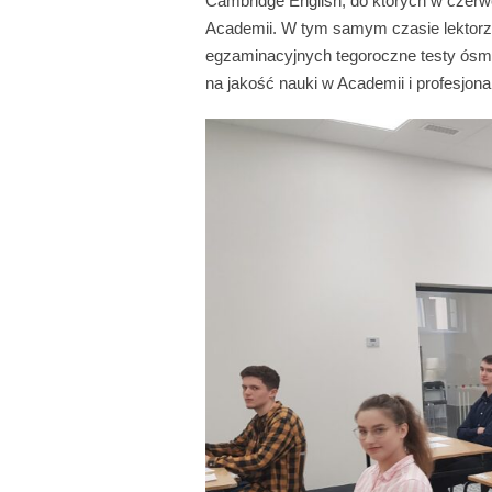
Cambridge English, do których w czerw
Academii. W tym samym czasie lektorzy
egzaminacyjnych tegoroczne testy ósmok
na jakość nauki w Academii i profesjona