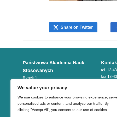
Share on Twitter
Państwowa Akademia Nauk
Kontak
tel. 13-4
Stosowanych
fax 13-4
Rynek 1
e-mail: 
38-400 Krosno
We value your privacy
NIP 684-21-75-051
We use cookies to enhance your browsing experience, serv
personalised ads or content, and analyse our traffic. By
clicking "Accept All", you consent to our use of cookies.