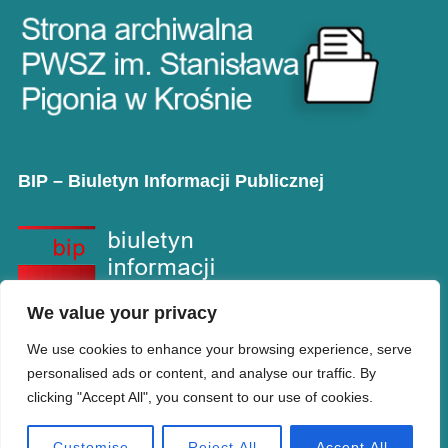
BIP – Biuletyn Informacji Publicznej
We value your privacy
We use cookies to enhance your browsing experience, serve
personalised ads or content, and analyse our traffic. By
clicking "Accept All", you consent to our use of cookies.
Copyright © PANS w Krośnie
Designed by
WPZOOM
Customise
Reject All
Accept All