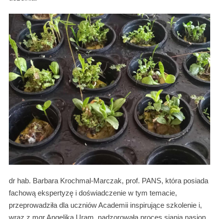
dr hab. Barbara Krochmal-Marczak, prof. PANS, która posiada
fachową ekspertyzę i doświadczenie w tym temacie,
przeprowadziła dla uczniów Academii inspirujące szkolenie i,
wraz z mgr Angeliką Uram, nadzorowała proces siania nasion,