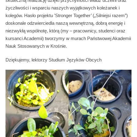
skuteczną realizację dzięki przychylności władz uczelni oraz
życzliwości i wsparciu naszych wyjątkowych koleżanek i
kolegów. Hasło projektu 'Stronger Together’ („Silniejsi razem”)
doskonale odzwierciedla naszą wewnętrzną, dobrą energię i
niezwykłą wspólnotę, którą (my – pracownicy, studenci oraz
kursanci Academii) tworzymy w murach Państwowej Akademii
Nauk Stosowanych w Krośnie.
Dziękujemy, lektorzy Studium Języków Obcych