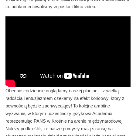
co udokumentowaliśmy w postaci filmu video.
Obecnie codziennie doglądamy naszej plantacji i z wielką
radością i entuzjazmem czekamy na efekt końcowy, który z
pewnością będzie zachwycający! To kolejne ambitne
wyzwanie, w którym uczestniczy językowa Academia
reprezentując PANS w Krośnie na arenie międzynarodowej.
Należy podkreślić, że nasze pomysły mają szansę na