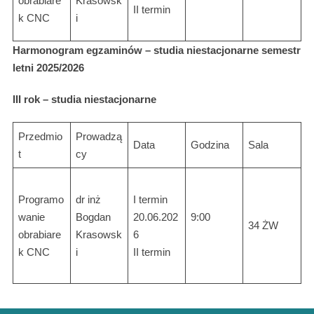
obrabiare
Krasowsk
II termin
k CNC
i
Harmonogram egzaminów – studia niestacjonarne semestr
letni 2025/2026
III rok – studia niestacjonarne
Przedmio
Prowadzą
Data
Godzina
Sala
t
cy
Programo
dr inż
I termin
wanie
Bogdan
20.06.202
9:00
34 ŻW
obrabiare
Krasowsk
6
k CNC
i
II termin