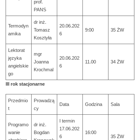
prof.
PANS
dr inż.
Termodyn
20.06.202
Tomasz
9:00
35 ŻW
amika
6
Kosztyła
Lektorat
mgr
języka
20.06.202
Joanna
11.00
34 ŻW
angielskie
6
Krochmal
go
III rok stacjonarne
Przedmio
Prowadzą
Data
Godzina
Sala
t
cy
I termin
Programo
dr inż.
17.06.202
wanie
Bogdan
16:00
6
35 ŻW