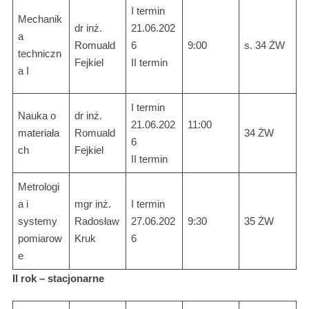
I termin
Mechanik
dr inż.
21.06.202
a
Romuald
6
9:00
s. 34 ŻW
techniczn
Fejkiel
II termin
a I
I termin
Nauka o
dr inż.
21.06.202
11:00
materiała
Romuald
34 ŻW
6
ch
Fejkiel
II termin
Metrologi
a i
mgr inż.
I termin
systemy
Radosław
27.06.202
9:30
35 ŻW
pomiarow
Kruk
6
e
II rok – stacjonarne