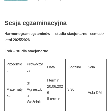
Sesja egzaminacyjna
Harmonogram egzaminów – studia stacjonarne semestr
letni 2025/2026
I rok – studia stacjonarne
Przedmio
Prowadzą
Data
Godzina
Sala
t
cy
I termin
dr
20.06.202
Matematy
Agnieszk
9:30
6
Aula DM
ka II
a
II termin
Woźniak