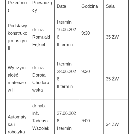
Przedmio
Prowadzą
Data
Godzina
Sala
t
cy
I termin
Podstawy
dr inż.
16.06.202
konstrukc
9:30
Romuald
6
35 ŻW
ji maszyn
Fejkiel
II termin
II
I termin
Wytrzym
dr inż.
28.06.202
9:30
ałość
Dorota
6
35 ŻW
materiałó
Chodoro
II termin
w II
wska
dr hab.
inż.
27.06.202
Automaty
Tadeusz
6
9:00
ka i
34 ŻW
Wszołek,
I termin
robotyka