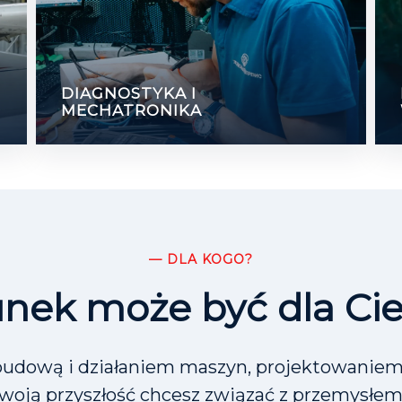
DIAGNOSTYKA I
MECHATRONIKA
— DLA KOGO?
nek może być dla Cieb
 budową i działaniem maszyn, projektowaniem
swoją przyszłość chcesz związać z przemysłem