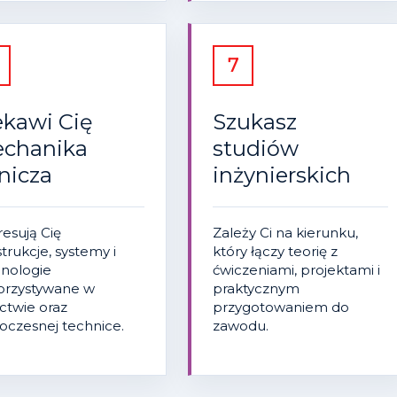
7
ekawi Cię
Szukasz
chanika
studiów
tnicza
inżynierskich
resują Cię
Zależy Ci na kierunku,
trukcje, systemy i
który łączy teorię z
nologie
ćwiczeniami, projektami i
orzystywane w
praktycznym
ictwie oraz
przygotowaniem do
czesnej technice.
zawodu.