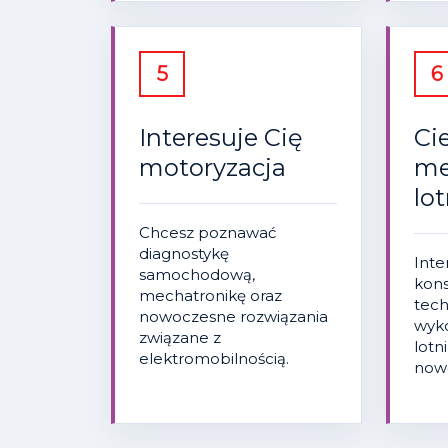
5
6
Interesuje Cię
Ci
motoryzacja
me
lo
Chcesz poznawać
diagnostykę
Inte
samochodową,
kons
mechatronikę oraz
tech
nowoczesne rozwiązania
wyk
związane z
lotn
elektromobilnością.
nowo