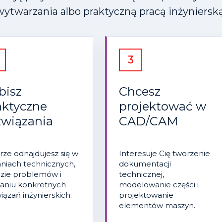
wytwarzania albo praktyczną pracą inżynierską
3
bisz
Chcesz
aktyczne
projektować w
związania
CAD/CAM
ze odnajdujesz się w
Interesuje Cię tworzenie
niach technicznych,
dokumentacji
izie problemów i
technicznej,
aniu konkretnych
modelowanie części i
iązań inżynierskich.
projektowanie
elementów maszyn.