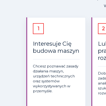
1
2
Interesuje Cię
Lu
budowa maszyn
pr
ro
Chcesz poznawać zasady
działania maszyn,
Dobr
urządzeń technicznych
zada
oraz systemów
anal
wykorzystywanych w
szuk
przemyśle.
rozw