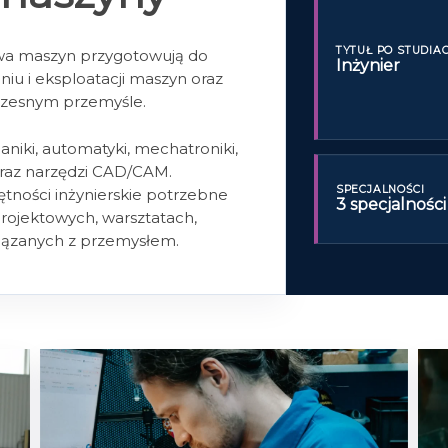
TYTUŁ PO STUDIA
owa maszyn przygotowują do
Inżynier
iu i eksploatacji maszyn oraz
zesnym przemyśle.
niki, automatyki, mechatroniki,
 oraz narzędzi CAD/CAM.
SPECJALNOŚCI
tności inżynierskie potrzebne
3 specjalności
rojektowych, warsztatach,
wiązanych z przemysłem.