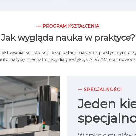
— PROGRAM KSZTAŁCENIA
Jak wygląda nauka w praktyce?
ojektowania, konstrukcji i eksploatacji maszyn z praktycznym pr
, automatykę, mechatronikę, diagnostykę, CAD/CAM oraz nowocz
— SPECJALNOŚCI
Jeden kie
specjalno
W trakcie studiów 