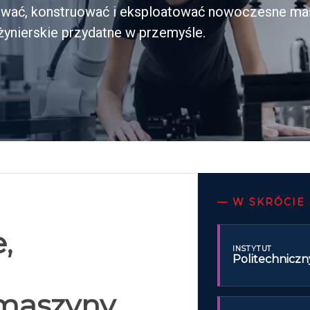
ktować, konstruować i eksploatować nowoczesne ma
żynierskie przydatne w przemyśle.
—
W SKRÓCIE
,
INSTYTUT
Politechniczn
maszyny