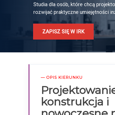
Studia dla osób, które chcą proje
rozwijać praktyczne umiejętności in
ZAPISZ SIĘ W IRK
— OPIS KIERUNKU
Projektowanie
konstrukcja i
nowoczesne 