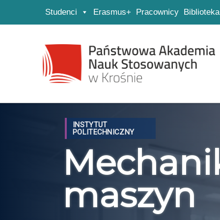
Studenci
Erasmus+
Pracownicy
Biblioteka
Strona główna
Przejdź do wyszukiwarki
Przejdź do menu głównego
INSTYTUT
POLITECHNICZNY
Mechani
maszyn