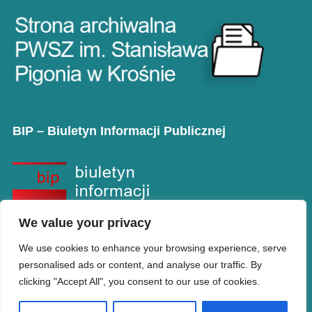
BIP – Biuletyn Informacji Publicznej
We value your privacy
We use cookies to enhance your browsing experience, serve
personalised ads or content, and analyse our traffic. By
clicking "Accept All", you consent to our use of cookies.
Copyright © PANS w Krośnie
Designed by
WPZOOM