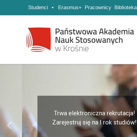
Studenci
Erasmus+
Pracownicy
Biblioteka
Strona główna
Przejdź do wyszukiwarki
Przejdź do menu głównego
Trwa elektroniczna rekrutacja!
Zarejestruj się na I rok studiów!