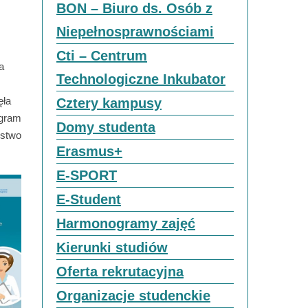
BON – Biuro ds. Osób z
Niepełnosprawnościami
Cti – Centrum
a
Technologiczne Inkubator
ęła
Cztery kampusy
ogram
Domy studenta
rstwo
Erasmus+
E-SPORT
E-Student
Harmonogramy zajęć
Kierunki studiów
Oferta rekrutacyjna
Organizacje studenckie