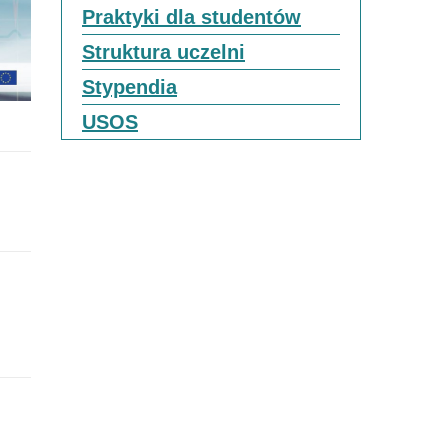
Praktyki dla studentów
Struktura uczelni
Stypendia
USOS