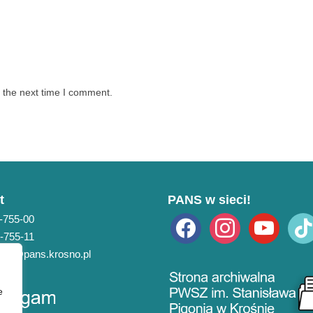
 the next time I comment.
t
PANS w sieci!
3-755-00
facebook
instagram
youtube
tiktok
3-755-11
pans@pans.krosno.pl
e