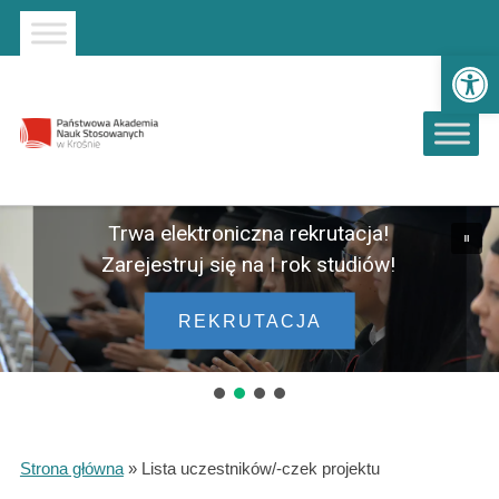
Strona główna
Przejdź do wyszukiwarki
Przejdź do menu głównego
Ot
Trwa elektroniczna rekrutacja!
Zarejestruj się na I rok studiów!
REKRUTACJA
Strona główna
»
Lista uczestników/-czek projektu