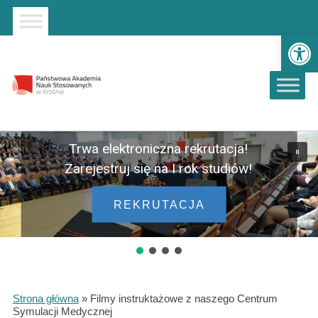
Strona główna
Przejdź do wyszukiwarki
Przejdź do menu głównego
Ot
Trwa elektroniczna rekrutacja!
Zarejestruj się na I rok studiów!
REKRUTACJA
Strona główna
»
Filmy instruktażowe z naszego Centrum
Symulacji Medycznej