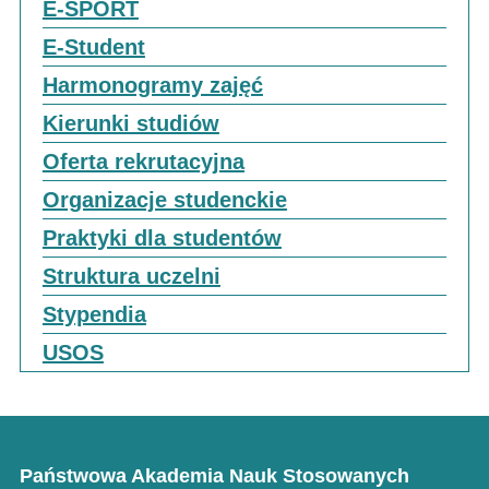
E-SPORT
E-Student
Harmonogramy zajęć
Kierunki studiów
Oferta rekrutacyjna
Organizacje studenckie
Praktyki dla studentów
Struktura uczelni
Stypendia
USOS
Państwowa Akademia Nauk Stosowanych