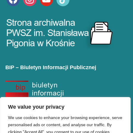
BIP – Biuletyn Informacji Publicznej
We value your privacy
We use cookies to enhance your browsing experience, serve
personalised ads or content, and analyse our traffic. By
clicking "Accept All", you consent to our use of cookies.
Copyright © PANS w Krośnie