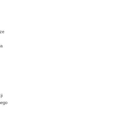
ze
ia
ji
nego