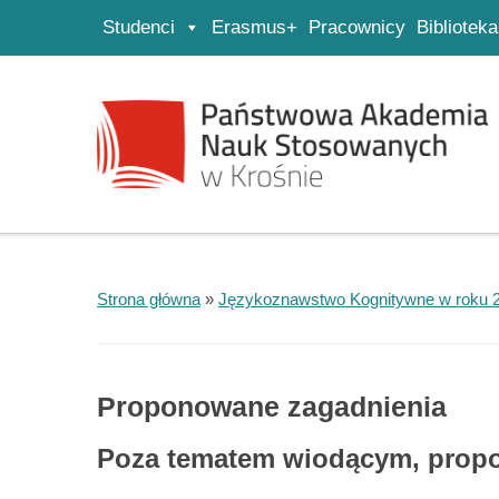
Studenci
Erasmus+
Pracownicy
Biblioteka
Strona główna
Przejdź do wyszukiwarki
Przejdź do menu głównego
Strona główna
»
Językoznawstwo Kognitywne w roku 
Proponowane zagadnienia
Poza tematem wiodącym, propo