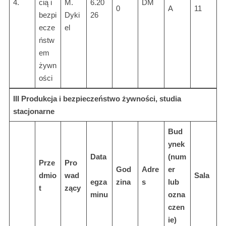
4.
cią i
M.
6.20
DM
0
A
11
bezpi
Dyki
26
ecze
el
ństw
em
żywn
ości
III Produkcja i bezpieczeństwo żywności, studia
stacjonarne
Bud
ynek
Data
(num
Prze
Pro
God
Adre
er
dmio
wad
Sala
egza
zina
s
lub
t
zący
minu
ozna
czen
ie)