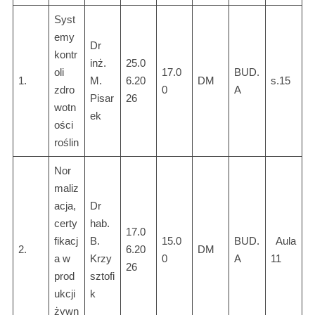
Syst
emy
Dr
kontr
inż.
25.0
oli
17.0
BUD.
1.
M.
6.20
DM
s.15
zdro
0
A
Pisar
26
wotn
ek
ości
roślin
Nor
maliz
acja,
Dr
certy
hab.
17.0
fikacj
B.
15.0
BUD.
Aula
2.
6.20
DM
a w
Krzy
0
A
11
26
prod
sztofi
ukcji
k
żywn