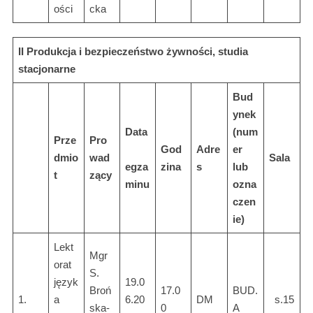
ości
cka
II Produkcja i bezpieczeństwo żywności, studia
stacjonarne
Bud
ynek
Data
(num
Prze
Pro
God
Adre
er
dmio
wad
Sala
egza
zina
s
lub
t
zący
minu
ozna
czen
ie)
Lekt
Mgr
orat
S.
język
19.0
Broń
17.0
BUD.
1.
a
6.20
DM
s.15
ska-
0
A