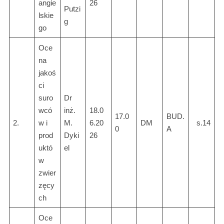
angie
26
Putzi
lskie
g
go
Oce
na
jakoś
ci
suro
Dr
wcó
inż.
18.0
17.0
BUD.
2.
w i
M.
6.20
DM
s.14
0
A
prod
Dyki
26
uktó
el
w
zwier
zęcy
ch
Oce