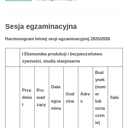
Sesja egzaminacyjna
Harmonogram letniej sesji egzaminacyjnej 2025/2026
I Ekonomika produkcji i bezpieczeństwo
żywności, studia stacjonarne
Bud
ynek
Data
(num
Prze
Pro
God
Adre
er
dmio
wad
Sala
egza
zina
s
lub
t
zący
minu
ozna
czen
ie)