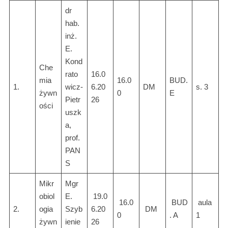
dr
hab.
inż.
E.
Kond
Che
rato
16.0
mia
16.0
BUD.
1.
wicz-
6.20
DM
s. 3
żywn
0
E
Pietr
26
ości
uszk
a,
prof.
PAN
S
Mikr
Mgr
obiol
E.
19.0
16.0
BUD
aula
2.
ogia
Szyb
6.20
DM
0
. A
1
żywn
ienie
26