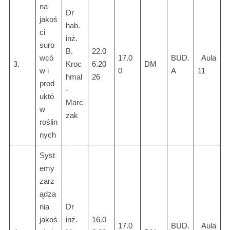
na
Dr
jakoś
hab.
ci
inż.
suro
B.
22.0
wcó
17.0
BUD.
Aula
3.
Kroc
6.20
DM
w i
0
A
11
hmal
26
prod
-
uktó
Marc
w
zak
roślin
nych
Syst
emy
zarz
ądza
nia
Dr
jakoś
inż.
16.0
17.0
BUD.
Aula