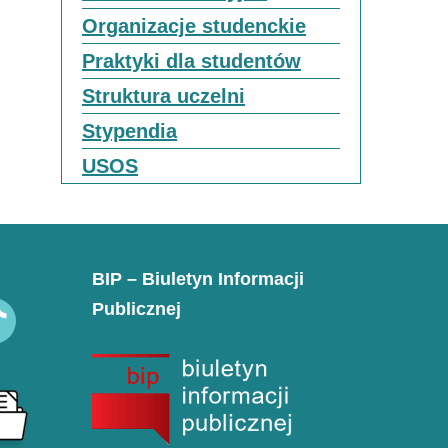
Organizacje studenckie
Praktyki dla studentów
Struktura uczelni
Stypendia
USOS
BIP – Biuletyn Informacji
Publicznej
k