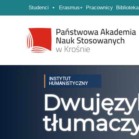
Studenci
Erasmus+
Pracownicy
Biblioteka
Strona główna
Przejdź do wyszukiwarki
Przejdź do menu głównego
INSTYTUT
HUMANISTYCZNY
Dwujęzyk
tłumacz