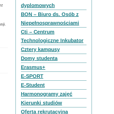
dyplomowych
ez
BON – Biuro ds. Osób z
Niepełnosprawnościami
sji.
Cti – Centrum
Technologiczne Inkubator
Cztery kampusy
Domy studenta
Erasmus+
E-SPORT
E-Student
Harmonogramy zajęć
Kierunki studiów
Oferta rekrutacyjna