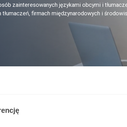
a osób zainteresowanych językami obcymi i tłumacz
h tłumaczeń, firmach międzynarodowych i środowi
rencję