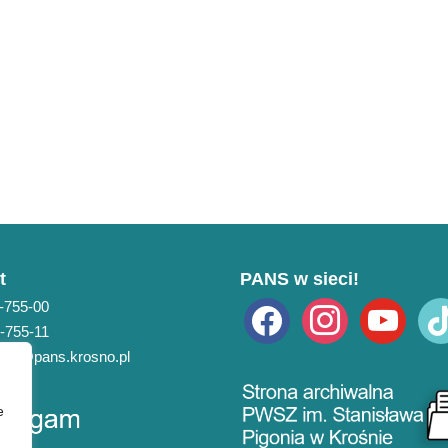
t
PANS w sieci!
3-755-00
facebook
instagram
youtube
tikto
3-755-11
pans@pans.krosno.pl
e