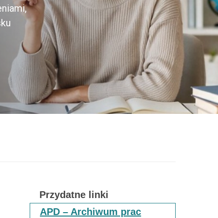
eniami,
sku
Przydatne linki
APD – Archiwum prac