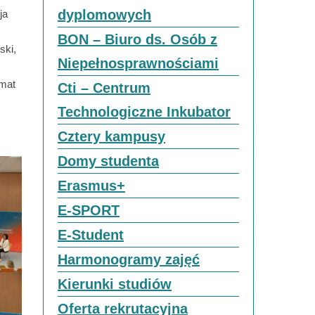
dyplomowych
ja
BON – Biuro ds. Osób z
ski,
Niepełnosprawnościami
emat
Cti – Centrum
Technologiczne Inkubator
Cztery kampusy
Domy studenta
Erasmus+
E-SPORT
E-Student
Harmonogramy zajęć
Kierunki studiów
Oferta rekrutacyjna