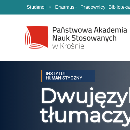
Studenci
Erasmus+
Pracownicy
Biblioteka
Strona główna
Przejdź do wyszukiwarki
Przejdź do menu głównego
INSTYTUT
HUMANISTYCZNY
Dwujęzyk
tłumacz