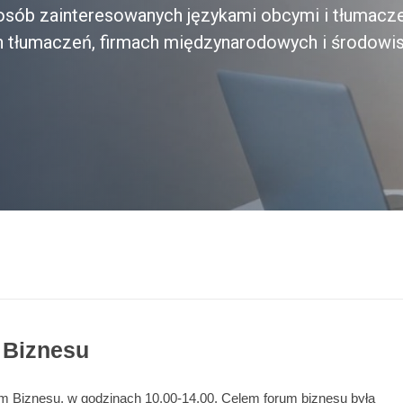
a osób zainteresowanych językami obcymi i tłumacz
h tłumaczeń, firmach międzynarodowych i środowi
 Biznesu
um Biznesu, w godzinach 10.00-14.00. Celem forum biznesu była