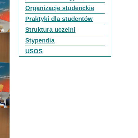
Organizacje studenckie
Praktyki dla studentów
Struktura uczelni
Stypendia
USOS