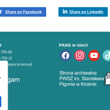
Share on Facebook
Share on LinkedIn
t
PANS w sieci!
3-755-00
facebook
instagram
youtube
tikto
3-755-11
pans@pans.krosno.pl
e