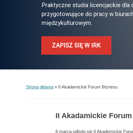
Praktyczne studia licencjackie dl
przygotowujące do pracy w biurac
międzykulturowym.
ZAPISZ SIĘ W IRK
Strona główna
»
II Akadamickie Forum Biznesu
II Akadamickie Forum
6 marca odbyło się II Akademickie For