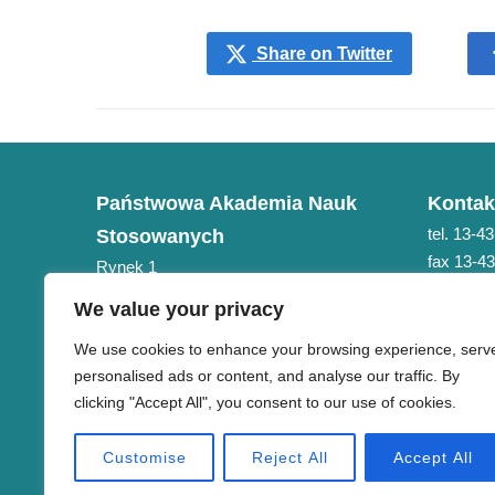
Share on Twitter
Państwowa Akademia Nauk
Kontak
tel. 13-4
Stosowanych
fax 13-4
Rynek 1
e-mail: 
38-400 Krosno
We value your privacy
NIP 684-21-75-051
We use cookies to enhance your browsing experience, serv
personalised ads or content, and analyse our traffic. By
clicking "Accept All", you consent to our use of cookies.
Customise
Reject All
Accept All
Copyright © PANS w Krośnie