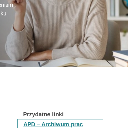
eniami,
sku
Przydatne linki
APD – Archiwum prac