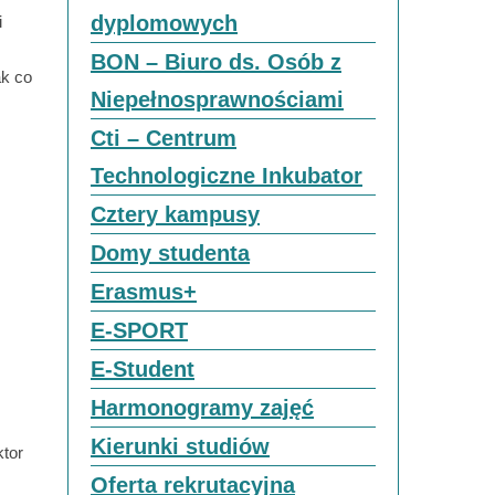
dyplomowych
i
BON – Biuro ds. Osób z
ak co
Niepełnosprawnościami
Cti – Centrum
Technologiczne Inkubator
Cztery kampusy
Domy studenta
Erasmus+
E-SPORT
E-Student
Harmonogramy zajęć
Kierunki studiów
ktor
Oferta rekrutacyjna