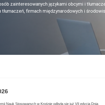
a osób zainteresowanych językami obcymi i tłumacz
h tłumaczeń, firmach międzynarodowych i środowi
026
emii Nauk Stosowanych w Krośnie odbyła się już VII edycja Dnia