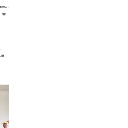
abawa
s na
.
sie