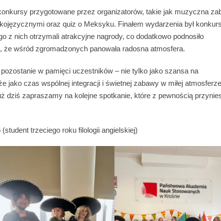
konkursy przygotowane przez organizatorów, takie jak muzyczna z
skojęzycznymi oraz quiz o Meksyku. Finałem wydarzenia był konkur
o z nich otrzymali atrakcyjne nagrody, co dodatkowo podnosiło
o, że wśród zgromadzonych panowała radosna atmosfera.
 pozostanie w pamięci uczestników – nie tylko jako szansa na
 jako czas wspólnej integracji i świetnej zabawy w miłej atmosferze
ż dziś zapraszamy na kolejne spotkanie, które z pewnością przynie
tudent trzeciego roku filologii angielskiej)