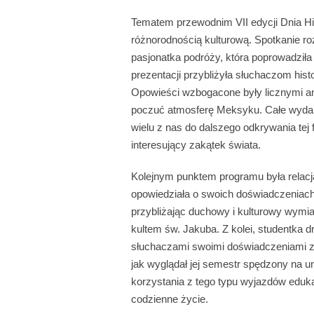
Tematem przewodnim VII edycji Dnia H
różnorodnością kulturową. Spotkanie roz
pasjonatka podróży, która poprowadziła 
prezentacji przybliżyła słuchaczom hist
Opowieści wzbogacone były licznymi ane
poczuć atmosferę Meksyku. Całe wydarze
wielu z nas do dalszego odkrywania tej 
interesujący zakątek świata.
Kolejnym punktem programu była relacja 
opowiedziała o swoich doświadczeniach
przybliżając duchowy i kulturowy wymiar
kultem św. Jakuba. Z kolei, studentka dru
słuchaczami swoimi doświadczeniami z
jak wyglądał jej semestr spędzony na u
korzystania z tego typu wyjazdów eduka
codzienne życie.