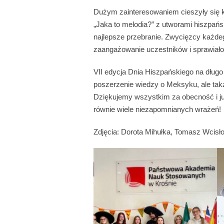
Dużym zainteresowaniem cieszyły się 
„Jaka to melodia?” z utworami hiszpań
najlepsze przebranie. Zwycięzcy każdeg
zaangażowanie uczestników i sprawiał
VII edycja Dnia Hiszpańskiego na długo
poszerzenie wiedzy o Meksyku, ale także
Dziękujemy wszystkim za obecność i ju
równie wiele niezapomnianych wrażeń!
Zdjęcia: Dorota Mihułka, Tomasz Wcisło (s