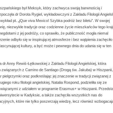
iszpańskiego był Meksyk, który zachwyca swoją barwnością i
poczęła dr Dorota Rygiel, wykładowczyni z Zakładu Filologii Angielski
wykład pt. „jQue viva Mexico! Szybka podróż bez biletu”. W swojej
orię, niezwykłe tradycje oraz codzienne życie mieszkańców tego kraj
gdotami z jej podróży, co sprawiło, że publiczność mogła niemal
nie odbyło się w inspirującej atmosferze i bez wątpienia zachęciło
fascynującej kultury, a być może i pewnego dnia do udania się w ten
dr Anny Rewiś-Łętkowskiej z Zakładu Filologii Angielskiej, która
 związanych z Camino de Santiago (Drogą św. Jakuba) w Hiszpanii,
 pielgrzymki oraz podkreślając jej znaczenie w tradycji związanej z
giego roku filologii angielskiej, Natalia Rospond, podzieliła się ze
wiązanymi z udziałem w programie Erasmus+ w Hiszpanii. Przedsta
niwersytecie w Kadyksie, a także zachęciła wszystkich nas do
cyjnych, które nie tylko poszerzają wiedzę, lecz również wzbogacaj