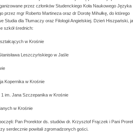
rganizowane przez członków Studenckiego Koła Naukowego Języka 
o przez mgr Roberto Martineza oraz dr Dorotę Mihułkę, do którego
Studia dla Tłumaczy oraz Filologii Angielskiej. Dzień Hiszpański, j
e szkół średnich:
kształcących w Krośnie
 Stanisława Leszczyńskiego w Jaśle
wie
ja Kopernika w Krośnie
1 im. Jana Szczepanika w Krośnie
lanych w Krośnie
oczęli: Pan Prorektor ds. studiów dr. Krzysztof Frączek i Pani Prore
rzy serdecznie powitali zgromadzonych gości.