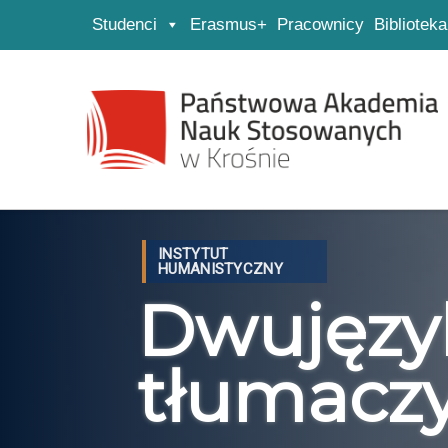
Studenci
Erasmus+
Pracownicy
Biblioteka
Strona główna
Przejdź do wyszukiwarki
Przejdź do menu głównego
INSTYTUT
HUMANISTYCZNY
Dwujęzyk
tłumacz