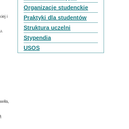
Organizacje studenckie
ej i
Praktyki dla studentów
Struktura uczelni
u.
Stypendia
USOS
wiła,
ą